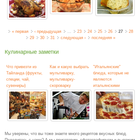
Страницы
« первая
‹ предыдущая
…
23
24
25
26
27
28
29
30
31
следующая ›
последняя »
Кулинарные заметки
Что привезти из
Как и какую выбрать
"Итальянские"
Тайланда (фрукты,
мультиварку,
блюда, которые не
специи, чай,
мультиварку-
являются
сувениры)
скороварку
итальянскими
Мы уверены, что вы тоже знаете много рецептов вкусных блюд.
Поделитесь с нами? А мы приготовим, сфотографируем и выложим