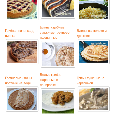
Блины сдобные
Грибная начинка для
Блины на молоке и
заварные гречнево-
пирога
дрожжах
пшеничные
Белые грибы,
Гречневые блины
Грибы тушеные, с
жаренные в
постные на воде
картошкой
панировке