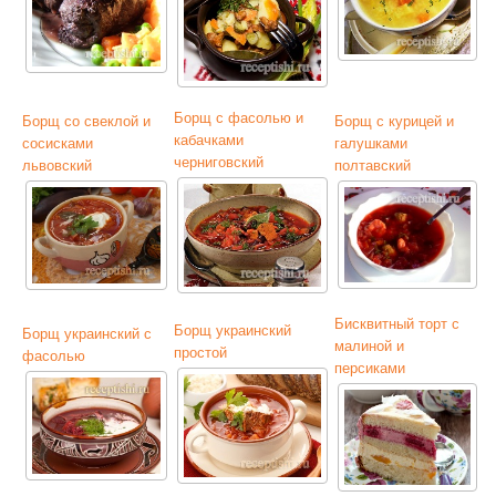
Борщ с фасолью и
Борщ со свеклой и
Борщ с курицей и
кабачками
сосисками
галушками
черниговский
львовский
полтавский
Бисквитный торт с
Борщ украинский
Борщ украинский с
малиной и
простой
фасолью
персиками