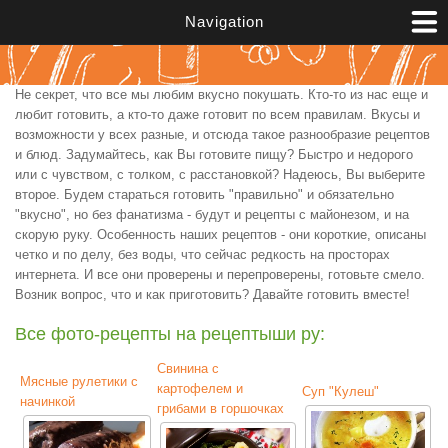
Перейти к основному содержанию
Navigation
Не секрет, что все мы любим вкусно покушать. Кто-то из нас еще и
любит готовить, а кто-то даже готовит по всем правилам. Вкусы и
возможности у всех разные, и отсюда такое разнообразие рецептов
и блюд. Задумайтесь, как Вы готовите пищу? Быстро и недорого
или с чувством, с толком, с расстановкой? Надеюсь, Вы выберите
второе. Будем стараться готовить "правильно" и обязательно
"вкусно", но без фанатизма - будут и рецепты с майонезом, и на
скорую руку. Особенность наших рецептов - они короткие, описаны
четко и по делу, без воды, что сейчас редкость на просторах
интернета. И все они проверены и перепроверены, готовьте смело.
Возник вопрос, что и как приготовить? Давайте готовить вместе!
Все фото-рецепты на рецептыши ру:
Свинина с
Мясные рулетики с
картофелем и
Суп "Кулеш"
начинкой
грибами в горшочках