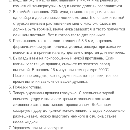
Мед, патоку и масло выкладываем в миску и нагреваем до
комнатной температуры - мед и масло должны расплавиться.
В комбайн засыпаем 200г муки, немного корицы или какао,
одно яйцо и две столовые ложки сметаны. Включаем и тонкой
струйкой вливаем растопленные мед с маслом. Смесь не
должна быть горячей, иначе мука заварится и тесто получится
слишком плотным. Вот и готово тесто для пряников.
Раскатываем тесто в пласт толщиной 3-5 мм, вырезаем
формочками фигурки - елочки, домики, звезды, при желании
повесить эти пряники на елку делаем отверстия для ленточек.
Выкладываем на припорошенный мукой противень. Если
нужны блестящие пряники, смажьте их желтком перед
выпечкой. Выпекаем 15 минут при температуре 200°С.
Постоянно следите, как подрумяниваются пряники, точное
время выпечки зависит от вашей духовки.
Пряники готовы.
Теперь украшаем пряники глазурью. С апельсина теркой
снимаем цедру и заливаем тремя столовыми ложками
лимонного сока, настаиваем, процеживаем. Добавляем
сахарную пудру до нужной консистенции. Глазурь хорошенько
размешиваем, можно подогреть немного в свч, она станет
более жидкой.
Украшаем пряники глазурью.