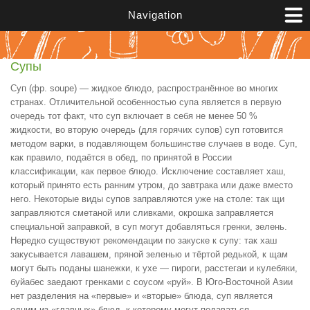
Перейти к основному содержанию
Navigation
Супы
Суп (фр. soupe) — жидкое блюдо, распространённое во многих
странах. Отличительной особенностью супа является в первую
очередь тот факт, что суп включает в себя не менее 50 %
жидкости, во вторую очередь (для горячих супов) суп готовится
методом варки, в подавляющем большинстве случаев в воде. Суп,
как правило, подаётся в обед, по принятой в России
классификации, как первое блюдо. Исключение составляет хаш,
который принято есть ранним утром, до завтрака или даже вместо
него. Некоторые виды супов заправляются уже на столе: так щи
заправляются сметаной или сливками, окрошка заправляется
специальной заправкой, в суп могут добавляться гренки, зелень.
Нередко существуют рекомендации по закуске к супу: так хаш
закусывается лавашем, пряной зеленью и тёртой редькой, к щам
могут быть поданы шанежки, к ухе — пироги, расстегаи и кулебяки,
буйабес заедают гренками с соусом «руй». В Юго-Восточной Азии
нет разделения на «первые» и «вторые» блюда, суп является
одним из «главных» блюд, к которому могут подаваться