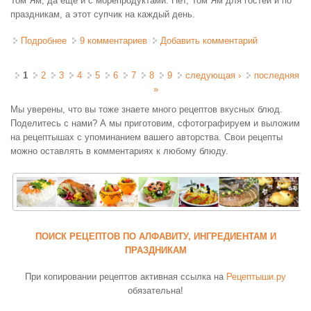
Том Ям, да еще и с морепродуктами. Нет, Том Ям для гостей и по
праздникам, а этот супчик на каждый день.
Подробнее
о Тайский куриный суп с лапшой
9 комментариев
Добавить комментарий
Страницы
1
2
3
4
5
6
7
8
9
следующая ›
последняя
»
Мы уверены, что вы тоже знаете много рецептов вкусных блюд.
Поделитесь с нами? А мы приготовим, сфотографируем и выложим
на рецептышах с упоминанием вашего авторства. Свои рецепты
можно оставлять в комментариях к любому блюду.
ПОИСК РЕЦЕПТОВ ПО АЛФАВИТУ, ИНГРЕДИЕНТАМ И
ПРАЗДНИКАМ
При копировании рецептов активная ссылка на
Рецептыши.ру
обязательна!