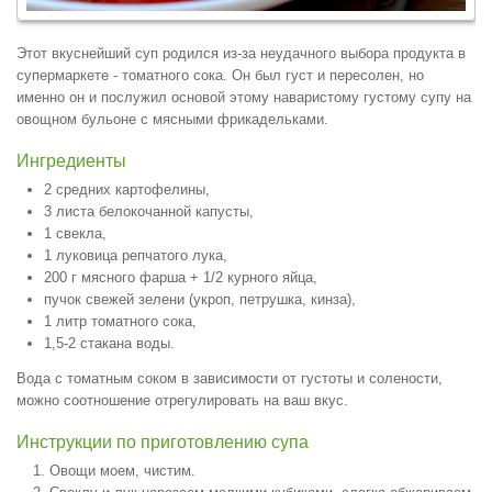
Этот вкуснейший суп родился из-за неудачного выбора продукта в
супермаркете - томатного сока. Он был густ и пересолен, но
именно он и послужил основой этому наваристому густому супу на
овощном бульоне с мясными фрикадельками.
Ингредиенты
2 средних картофелины,
3 листа белокочанной капусты,
1 свекла,
1 луковица репчатого лука,
200 г мясного фарша + 1/2 курного яйца,
пучок свежей зелени (укроп, петрушка, кинза),
1 литр томатного сока,
1,5-2 стакана воды.
Вода с томатным соком в зависимости от густоты и солености,
можно соотношение отрегулировать на ваш вкус.
Инструкции по приготовлению супа
Овощи моем, чистим.