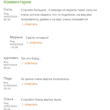
Комментарии
Гость
Спасибо большое , я никогда не варила такие супы но
Пнд,
очень хотела сварить что то подобное, на вид мне
04/02/2019 -
понравилось думаю и на вкус очень понравится.
06:39
ответить
Марина
Смело готовьте!
Пнд,
ответить
04/02/2019
- 10:39
курлович
Так это борщ...
Втр,
ответить
09/07/2019 -
05:02
Пидо
Ах ценна очень вкусна получалось
Втр,
ответить
01/09/2020 -
18:19
Ольга
Спасибо! Очень вкусно было.
Пнд,
ответить
25/01/2021 -
20:10