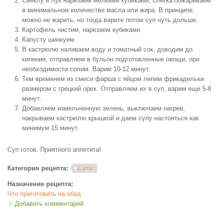
Свеклу и лук нарезаем мелкими кубиками, слегка обжариваем
в минимальном количестве масла или жира. В принципе,
можно не жарить, но тогда варите потом суп чуть дольше.
Картофель чистим, нарезаем кубиками.
Капусту шинкуем.
В кастрюлю наливаем воду и томатный сок, доводим до
кипения, отправляем в бульон подготовленные овощи, при
необходимости солим. Варим 10-12 минут.
Тем временем из смеси фарша с яйцом лепим фрикадельки
размером с грецкий орех. Отправляем их в суп, варим еще 5-8
минут.
Добавляем измельченную зелень, выключаем нагрев,
накрываем кастрюлю крышкой и даем супу настояться как
минимум 15 минут.
Суп готов. Приятного аппетита!
Категория рецепта:
Супы
Назначение рецепта:
Что приготовить на обед
Добавить комментарий