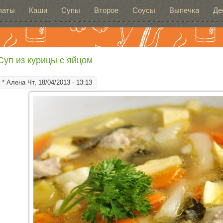
латы
Каши
Супы
Второе
Соусы
Выпечка
Де
Суп из курицы с яйцом
*
Алена
Чт, 18/04/2013 - 13:13