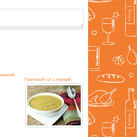
омашней
Гороховый суп с курицей