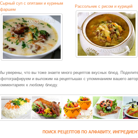
Сырный суп с опятами и куриным
Рассольник с рисом и курицей
фаршем
Мы уверены, что вы тоже знаете много рецептов вкусных блюд. Поделит
сфотографируем и выложим на рецептышах с упоминанием вашего авторс
комментариях к любому блюду.
ПОИСК РЕЦЕПТОВ ПО АЛФАВИТУ, ИНГРЕДИЕН