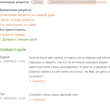
Категория рецепта:
Супы
Куриный суп (супы на курином бульоне)
Назначение рецепта:
Кулинарные рецепты на каждый день
Самые лучшие рецепты
Что приготовить на обед
Что приготовить:
Блюда из курицы
Добавить комментарий
Комментарии
Мария
Хотела было уже начать готовить суп из курицы как обычно
Вс, 21/04/2013 - 15:07
порезать и сварить. Но что-то потянуло поискать рецепт
омлетом в супе очень понравилась. И просто, и дешево, 
нежного омлета в супе никто не узнал - ни муж, ни дети,
за рецепт!
ответить
Рая
Спасибо, очень очень вкусный суп!
Сб, 28/03/2015 - 21:37
ответить