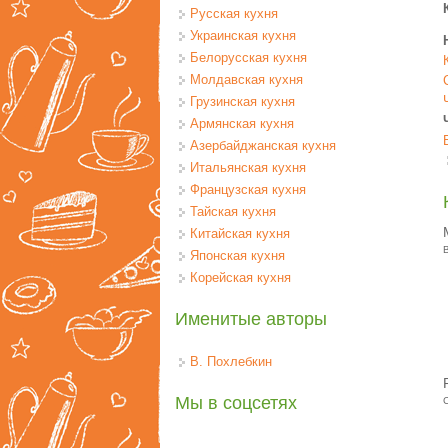
Русская кухня
Украинская кухня
Белорусская кухня
Молдавская кухня
Грузинская кухня
Армянская кухня
Азербайджанская кухня
Итальянская кухня
Французская кухня
Тайская кухня
Китайская кухня
Японская кухня
Корейская кухня
Именитые авторы
В. Похлебкин
Мы в соцсетях