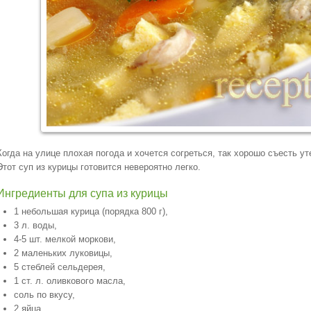
Когда на улице плохая погода и хочется согреться, так хорошо съесть 
Этот суп из курицы готовится невероятно легко.
Ингредиенты для супа из курицы
1 небольшая курица (порядка 800 г),
3 л. воды,
4-5 шт. мелкой моркови,
2 маленьких луковицы,
5 стеблей сельдерея,
1 ст. л. оливкового масла,
соль по вкусу,
2 яйца,