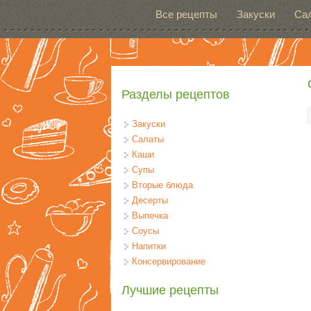
Перейти к основному содержанию
Все рецепты
Закуски
Са
Разделы рецептов
Закуски
Салаты
Каши
Супы
Вторые блюда
Десерты
Выпечка
Соусы
Напитки
Консервирование
Лучшие рецепты