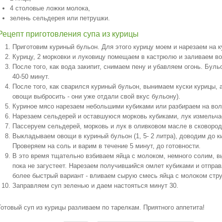
4 столовые ложки молока,
зелень сельдерея или петрушки.
Рецепт приготовления супа из курицы
Приготовим куриный бульон. Для этого курицу моем и нарезаем на к
Курицу, 2 морковки и луковицу помещаем в кастрюлю и заливаем во
После того, как вода закипит, снимаем пену и убавляем огонь. Бул
40-50 минут.
После того, как сварился куриный бульон, вынимаем куски курицы, 
овощи выбросить - они уже отдали свой вкус бульону).
Куриное мясо нарезаем небольшими кубиками или разбираем на вол
Нарезаем сельдерей и оставшуюся морковь кубиками, лук измельча
Пассеруем сельдерей, морковь и лук в оливковом масле в сковороде
Выкладываем овощи в куриный бульон (1, 5- 2 литра), доводим до к
Проверяем на соль и варим в течение 5 минут, до готовности.
В это время тщательно взбиваем яйца с молоком, немного солим, в
пока не загустеет. Нарезаем получившийся омлет кубиками и отправл
более быстрый вариант - вливаем сырую смесь яйца с молоком стру
Заправляем суп зеленью и даем настояться минут 30.
Готовый суп из курицы разливаем по тарелкам. Приятного аппетита!