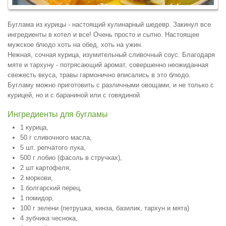
Буглама из курицы - настоящий кулинарный шедевр. Закинул все
ингредиенты в котел и все! Очень просто и сытно. Настоящее
мужское блюдо хоть на обед, хоть на ужин.
Нежная, сочная курица, изумительный сливочный соус. Благодаря
мяте и тархуну - потрясающий аромат, совершенно неожиданная
свежесть вкуса, травы гармонично вписались в это блюдо.
Бугламу можно приготовить с различными овощами, и не только с
курицей, но и с бараниной или с говядиной.
Ингредиенты для бугламы
1 курица,
50 г сливочного масла,
5 шт. репчатого лука,
500 г лобио (фасоль в стручках),
2 шт картофеля,
2 моркови,
1 болгарский перец,
1 помидор,
100 г зелени (петрушка, кинза, базилик, тархун и мята)
4 зубчика чеснока,