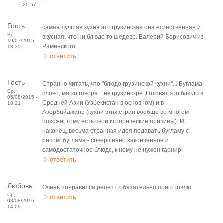
- 20:57
Гость
самая лучшая кухня это грузинская она естественная и
Вс,
вкусная, что ни блюдо то шедевр. Валерий Борисович из
19/07/2015 -
Раменского.
13:35
ответить
Гость
Странно читать, что "блюдо грузинской кухни"... Буглама-
Ср,
слово, мягко говоря... не грузинскре. Готовят это блюдо в
05/08/2015 -
Средней Азии (Узбекистан в основном) и в
18:21
Азербайджане (кухни этих стран вообще во многом
похожи, тому есть свои исторические причины). И,
наконец, весьма странная идея подавать бугламу с
рисом: буглама - совершенно законченное и
самодостаточное блюдо, к нему не нужен гарнир!
ответить
Любовь
Очень понравился рецепт, обязательно приготовлю.
Ср,
ответить
03/08/2016 -
14:09