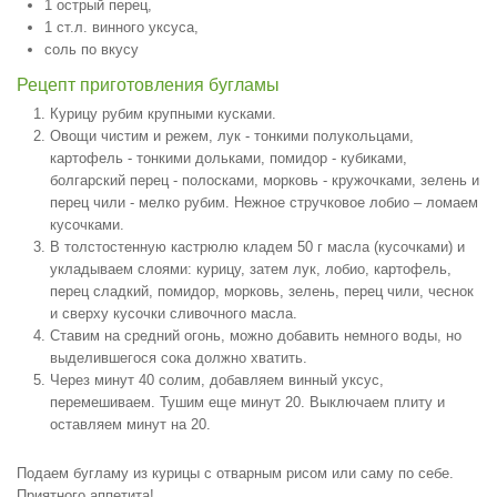
1 острый перец,
1 ст.л. винного уксуса,
соль по вкусу
Рецепт приготовления бугламы
Курицу рубим крупными кусками.
Овощи чистим и режем, лук - тонкими полукольцами,
картофель - тонкими дольками, помидор - кубиками,
болгарский перец - полосками, морковь - кружочками, зелень и
перец чили - мелко рубим. Нежное стручковое лобио – ломаем
кусочками.
В толстостенную кастрюлю кладем 50 г масла (кусочками) и
укладываем слоями: курицу, затем лук, лобио, картофель,
перец сладкий, помидор, морковь, зелень, перец чили, чеснок
и сверху кусочки сливочного масла.
Ставим на средний огонь, можно добавить немного воды, но
выделившегося сока должно хватить.
Через минут 40 солим, добавляем винный уксус,
перемешиваем. Тушим еще минут 20. Выключаем плиту и
оставляем минут на 20.
Подаем бугламу из курицы с отварным рисом или саму по себе.
Приятного аппетита!