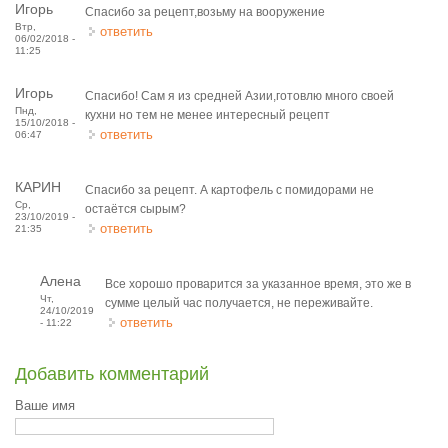
Игорь
Спасибо за рецепт,возьму на вооружение
Втр,
ответить
06/02/2018 -
11:25
Игорь
Спасибо! Сам я из средней Азии,готовлю много своей
Пнд,
кухни но тем не менее интересный рецепт
15/10/2018 -
ответить
06:47
КАРИН
Спасибо за рецепт. А картофель с помидорами не
Ср,
остаётся сырым?
23/10/2019 -
ответить
21:35
Алена
Все хорошо проварится за указанное время, это же в
Чт,
сумме целый час получается, не переживайте.
24/10/2019
ответить
- 11:22
Добавить комментарий
Ваше имя