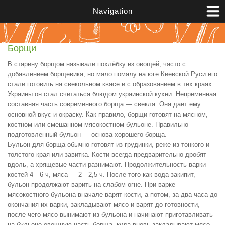
Перейти к основному содержанию
Navigation
Борщи
В старину борщом называли похлёбку из овощей, часто с
добавлением борщевика, но мало помалу на юге Киевской Руси его
стали готовить на свекольном квасе и с образованием в тех краях
Украины он стал считаться блюдом украинской кухни. Непременная
составная часть современного борща — свекла. Она дает ему
основной вкус и окраску. Как правило, борщи готовят на мясном,
костном или смешанном мясокостном бульоне. Правильно
подготовленный бульон — основа хорошего борща.
Бульон для борща обычно готовят из грудинки, реже из тонкого и
толстого края или завитка. Кости всегда предварительно дробят
вдоль, а хрящевые части разнимают. Продолжительность варки
костей 4—6 ч, мяса — 2—2,5 ч. После того как вода закипит,
бульон продолжают варить на слабом огне. При варке
мясокостного бульона вначале варят кости, а потом, за два часа до
окончания их варки, закладывают мясо и варят до готовности,
после чего мясо вынимают из бульона и начинают приготавливать
на бульоне овощную часть борща, куда вновь закладывают мясо