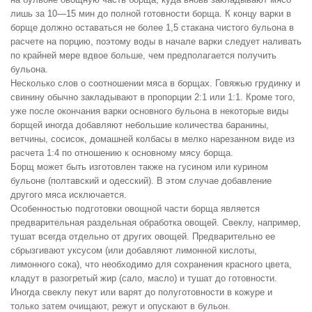
лишь за 10—15 мин до полной готовности борща. К концу варки в
борще должно оставаться не более 1,5 стакана чистого бульона в
расчете на порцию, поэтому воды в начале варки следует наливать
по крайней мере вдвое больше, чем предполагается получить
бульона.
Несколько слов о соотношении мяса в борщах. Говяжью грудинку и
свинину обычно закладывают в пропорции 2:1 или 1:1. Кроме того,
уже после окончания варки основного бульона в некоторые виды
борщей иногда добавляют небольшие количества баранины,
ветчины, сосисок, домашней колбасы в мелко нарезанном виде из
расчета 1:4 по отношению к основному мясу борща.
Борщ может быть изготовлен также на гусином или курином
бульоне (полтавский и одесский). В этом случае добавление
другого мяса исключается.
Особенностью подготовки овощной части борща является
предварительная раздельная обработка овощей. Свеклу, например,
тушат всегда отдельно от других овощей. Предварительно ее
сбрызгивают уксусом (или добавляют лимонной кислоты,
лимонного сока), что необходимо для сохранения красного цвета,
кладут в разогретый жир (сало, масло) и тушат до готовности.
Иногда свеклу пекут или варят до полуготовности в кожуре и
только затем очищают, режут и опускают в бульон.