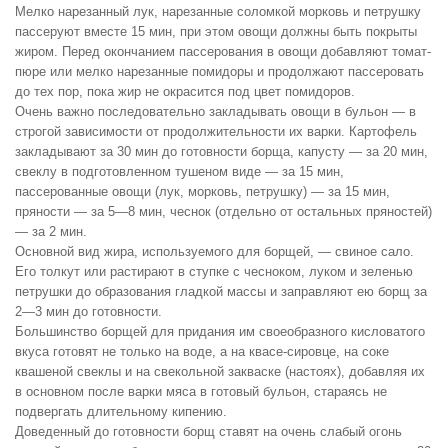
Мелко нарезанный лук, нарезанные соломкой морковь и петрушку
пассеруют вместе 15 мин, при этом овощи должны быть покрыты
жиром. Перед окончанием пассерования в овощи добавляют томат-
пюре или мелко нарезанные помидоры и продолжают пассеровать
до тех пор, пока жир не окрасится под цвет помидоров.
Очень важно последовательно закладывать овощи в бульон — в
строгой зависимости от продолжительности их варки. Картофель
закладывают за 30 мин до готовности борща, капусту — за 20 мин,
свеклу в подготовленном тушеном виде — за 15 мин,
пассерованные овощи (лук, морковь, петрушку) — за 15 мин,
пряности — за 5—8 мин, чеснок (отдельно от остальных пряностей)
— за 2 мин.
Основной вид жира, используемого для борщей, — свиное сало.
Его толкут или растирают в ступке с чесноком, луком и зеленью
петрушки до образования гладкой массы и заправляют ею борщ за
2—3 мин до готовности.
Большинство борщей для придания им своеобразного кисловатого
вкуса готовят не только на воде, а на квасе-сировце, на соке
квашеной свеклы и на свекольной закваске (настоях), добавляя их
в основном после варки мяса в готовый бульон, стараясь не
подвергать длительному кипению.
Доведенный до готовности борщ ставят на очень слабый огонь