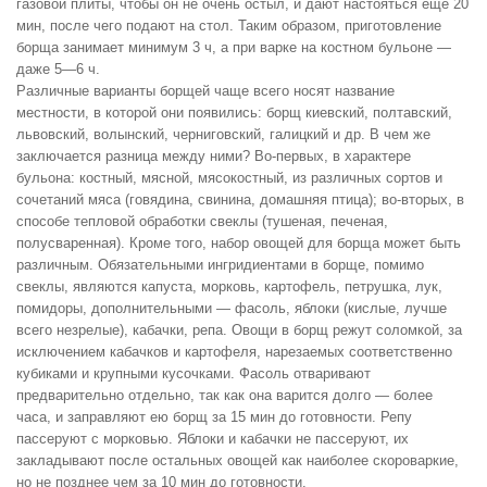
газовой плиты, чтобы он не очень остыл, и дают настояться еще 20
мин, после чего подают на стол. Таким образом, приготовление
борща занимает минимум 3 ч, а при варке на костном бульоне —
даже 5—6 ч.
Различные варианты борщей чаще всего носят название
местности, в которой они появились: борщ киевский, полтавский,
львовский, волынский, черниговский, галицкий и др. В чем же
заключается разница между ними? Во-первых, в характере
бульона: костный, мясной, мясокостный, из различных сортов и
сочетаний мяса (говядина, свинина, домашняя птица); во-вторых, в
способе тепловой обработки свеклы (тушеная, печеная,
полусваренная). Кроме того, набор овощей для борща может быть
различным. Обязательными ингридиентами в борще, помимо
свеклы, являются капуста, морковь, картофель, петрушка, лук,
помидоры, дополнительными — фасоль, яблоки (кислые, лучше
всего незрелые), кабачки, репа. Овощи в борщ режут соломкой, за
исключением кабачков и картофеля, нарезаемых соответственно
кубиками и крупными кусочками. Фасоль отваривают
предварительно отдельно, так как она варится долго — более
часа, и заправляют ею борщ за 15 мин до готовности. Репу
пассеруют с морковью. Яблоки и кабачки не пассеруют, их
закладывают после остальных овощей как наиболее скороваркие,
но не позднее чем за 10 мин до готовности.