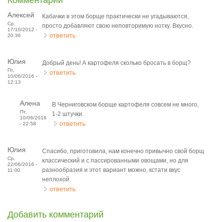
Комментарии
Алексей
Кабачки в этом борще практически не угадываются,
Ср,
просто добавляют свою неповторимую нотку. Вкусно.
17/10/2012 -
ответить
20:36
Юлия
Добрый день! А картофеля сколько бросать в борщ?
Пт,
ответить
10/06/2016 -
12:13
Алена
В Черниговском борще картофеля совсем не много,
Пт,
1-2 штучки.
10/06/2016
ответить
- 22:58
Юлия
Спасибо, приготовила, нам конечно привычно свой борщ
Ср,
классический и с пассированными овощами, но для
22/06/2016 -
разнообразия и этот вариант можно, кстати вкус
11:00
неплохой.
ответить
Добавить комментарий