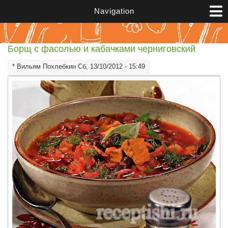
Перейти к основному содержанию
Navigation
Борщ с фасолью и кабачками черниговский
*
Вильям Похлебкин
Сб, 13/10/2012 - 15:49