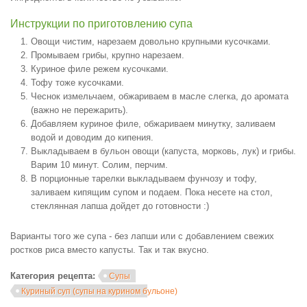
Инструкции по приготовлению супа
Овощи чистим, нарезаем довольно крупными кусочками.
Промываем грибы, крупно нарезаем.
Куриное филе режем кусочками.
Тофу тоже кусочками.
Чеснок измельчаем, обжариваем в масле слегка, до аромата
(важно не пережарить).
Добавляем куриное филе, обжариваем минутку, заливаем
водой и доводим до кипения.
Выкладываем в бульон овощи (капуста, морковь, лук) и грибы.
Варим 10 минут. Солим, перчим.
В порционные тарелки выкладываем фунчозу и тофу,
заливаем кипящим супом и подаем. Пока несете на стол,
стеклянная лапша дойдет до готовности :)
Варианты того же супа - без лапши или с добавлением свежих
ростков риса вместо капусты. Так и так вкусно.
Категория рецепта:
Супы
Куриный суп (супы на курином бульоне)