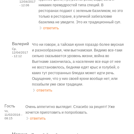
12/04/2017
никаких премудростей типа специй. В
- 12:06
ресторанах подают с зеленым базиликом, но это
только в ресторане, в уличной забегаловке
базилика не увидите. Это их традиционный суп.
ответить
Валерий
Что ни говори, а тайская кухня гораздо более вкусная
Ср,
и разнообразная, чем вьетнамская. Видимо все-таки
12/04/2017
сильно сказывается уровень жизни, война во
- 12:12
Вьетнаме закончилась, а население все еще от нее
не восстановилось, бедняки едят крыс и голубей, о
каких тут ресторанных блюдах может идти речь.
Ощущение, что у них своей кухни вообще нет, или
позабыли уже свои традиции.
ответить
Гость
Очень аппетитно выглядит. Спасибо за рецепт! Уже
Чт,
хочется приготовить и попробовать.
11/02/2016 -
ответить
08:15