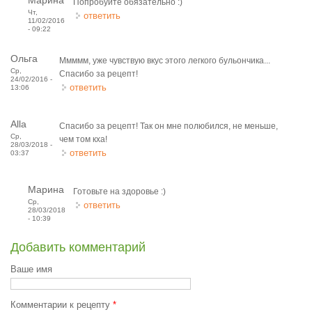
Марина
Попробуйте обязательно :)
Чт,
ответить
11/02/2016
- 09:22
Ольга
Ммммм, уже чувствую вкус этого легкого бульончика...
Ср,
Спасибо за рецепт!
24/02/2016 -
ответить
13:06
Alla
Спасибо за рецепт! Так он мне полюбился, не меньше,
Ср,
чем том кха!
28/03/2018 -
ответить
03:37
Марина
Готовьте на здоровье :)
Ср,
ответить
28/03/2018
- 10:39
Добавить комментарий
Ваше имя
Комментарии к рецепту
*