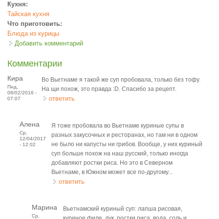
Кухня:
Тайская кухня
Что приготовить:
Блюда из курицы
Добавить комментарий
Комментарии
Кира
Во Вьетнаме я такой же суп пробовала, только без тофу.
Пнд,
На щи похож, это правда :D. Спасибо за рецепт.
08/02/2016 -
ответить
07:07
Алена
Я тоже пробовала во Вьетнаме куриные супы в
Ср,
разных закусочных и ресторанах, но там ни в одном
12/04/2017
не было ни капусты ни грибов. Вообще, у них куриный
- 12:02
суп больше похож на наш русский, только иногда
добавляют ростки риса. Но это в Северном
Вьетнаме, в Южном может все по-другому...
ответить
Марина
Вьетнамский куриный суп: лапша рисовая,
Ср,
куриное филе, лук, ростки риса, вода, соль и