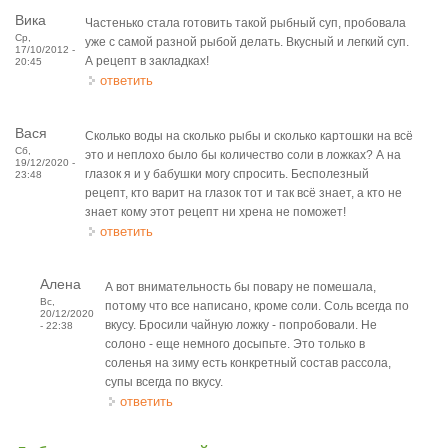
Вика
Частенько стала готовить такой рыбный суп, пробовала
Ср,
уже с самой разной рыбой делать. Вкусный и легкий суп.
17/10/2012 -
А рецепт в закладках!
20:45
ответить
Вася
Сколько воды на сколько рыбы и сколько картошки на всё
Сб,
это и неплохо было бы количество соли в ложках? А на
19/12/2020 -
глазок я и у бабушки могу спросить. Бесполезный
23:48
рецепт, кто варит на глазок тот и так всё знает, а кто не
знает кому этот рецепт ни хрена не поможет!
ответить
Алена
А вот внимательность бы повару не помешала,
Вс,
потому что все написано, кроме соли. Соль всегда по
20/12/2020
вкусу. Бросили чайную ложку - попробовали. Не
- 22:38
солоно - еще немного досыпьте. Это только в
соленья на зиму есть конкретный состав рассола,
супы всегда по вкусу.
ответить