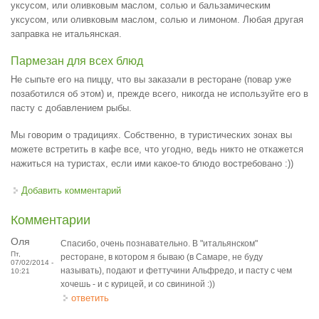
уксусом, или оливковым маслом, солью и бальзамическим
уксусом, или оливковым маслом, солью и лимоном. Любая другая
заправка не итальянская.
Пармезан для всех блюд
Не сыпьте его на пиццу, что вы заказали в ресторане (повар уже
позаботился об этом) и, прежде всего, никогда не используйте его в
пасту с добавлением рыбы.
Мы говорим о традициях. Собственно, в туристических зонах вы
можете встретить в кафе все, что угодно, ведь никто не откажется
нажиться на туристах, если ими какое-то блюдо востребовано :))
Добавить комментарий
Комментарии
Оля
Спасибо, очень познавательно. В "итальянском"
Пт,
ресторане, в котором я бываю (в Самаре, не буду
07/02/2014 -
называть), подают и феттучини Альфредо, и пасту с чем
10:21
хочешь - и с курицей, и со свининой :))
ответить