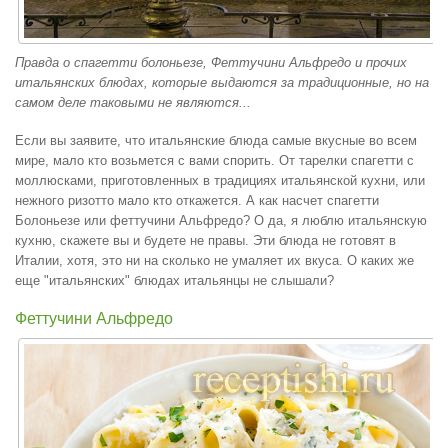
Правда о спагетти болоньезе, Феттучини Альфредо и прочих
итальянских блюдах, которые выдаются за традиционные, но на
самом деле таковыми не являются...
Если вы заявите, что итальянские блюда самые вкусные во всем
мире, мало кто возьмется с вами спорить. От тарелки спагетти с
моллюсками, приготовленных в традициях итальянской кухни, или
нежного ризотто мало кто откажется. А как насчет спагетти
Болоньезе или феттучини Альфредо? О да, я люблю итальянскую
кухню, скажете вы и будете не правы. Эти блюда не готовят в
Италии, хотя, это ни на сколько не умаляет их вкуса. О каких же
еще "итальянских" блюдах итальянцы не слышали?
Феттучини Альфредо