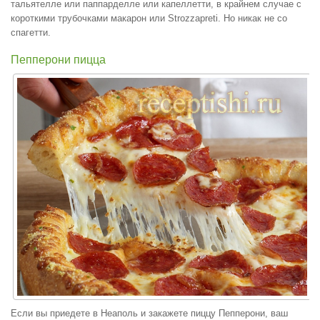
тальятелле или паппарделле или капеллетти, в крайнем случае с
короткими трубочками макарон или Strozzapreti. Но никак не со
спагетти.
Пепперони пицца
Если вы приедете в Неаполь и закажете пиццу Пепперони, ваш