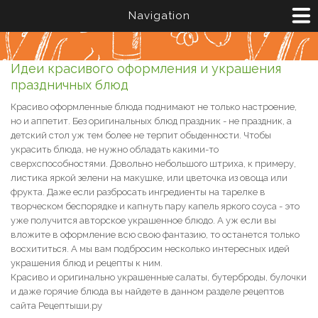
Перейти к основному содержанию
Navigation
Идеи красивого оформления и украшения
праздничных блюд
Красиво оформленные блюда поднимают не только настроение,
но и аппетит. Без оригинальных блюд праздник - не праздник, а
детский стол уж тем более не терпит обыденности. Чтобы
украсить блюда, не нужно обладать какими-то
сверхспособностями. Довольно небольшого штриха, к примеру,
листика яркой зелени на макушке, или цветочка из овоща или
фрукта. Даже если разбросать ингредиенты на тарелке в
творческом беспорядке и капнуть пару капель яркого соуса - это
уже получится авторское украшенное блюдо. А уж если вы
вложите в оформление всю свою фантазию, то останется только
восхититься. А мы вам подбросим несколько интересных идей
украшения блюд и рецепты к ним.
Красиво и оригинально украшенные салаты, бутерброды, булочки
и даже горячие блюда вы найдете в данном разделе рецептов
сайта Рецептыши.ру