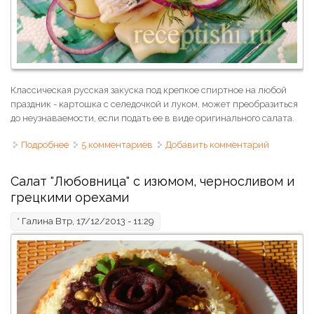
Классическая русская закуска под крепкое спиртное на любой
праздник - картошка с селедочкой и луком, может преобразиться
до неузнаваемости, если подать ее в виде оригинального салата.
Подробнее
о Салат из селедки с картошкой и луком новогодний
5 комментариев
Добавить комментарий
Салат "Любовница" с изюмом, черносливом и
грецкими орехами
*
Галина
Втр, 17/12/2013 - 11:29