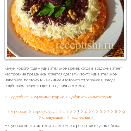
Канун нового года – удивительное время, когда в воздухе витает
настроение праздника. Хочется сделать что-то удивительное!
Наверное, поэтому мы начинаем готовиться заранее и загодя
подбираем рецепты для праздничного стола.
Подробнее
о Салат "Любовница" с изюмом, черносливом и
24 комментария
Добавить комментарий
грецкими орехами
Страницы
« первая
‹ предыдущая
1
2
3
4
5
6
7
8
9
следующая ›
последняя »
Мы уверены, что вы тоже знаете много рецептов вкусных блюд.