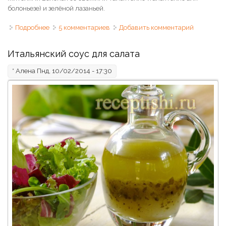
болоньезе) и зелёной лазаньей.
Подробнее
о Соус болоньезе (рагу аля болоньезе)
5 комментариев
Добавить комментарий
Итальянский соус для салата
*
Алена
Пнд, 10/02/2014 - 17:30