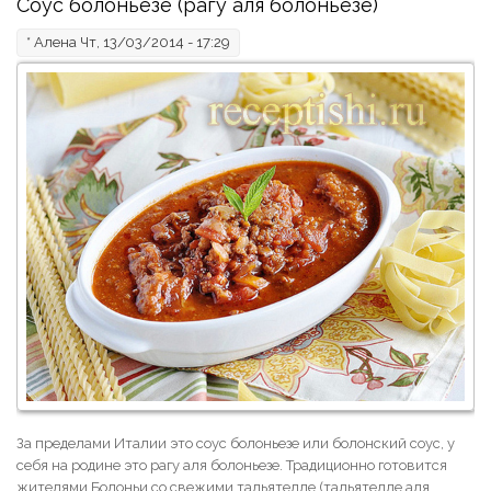
Соус болоньезе (рагу аля болоньезе)
*
Алена
Чт, 13/03/2014 - 17:29
За пределами Италии это соус болоньезе или болонский соус, у
себя на родине это рагу аля болоньезе. Традиционно готовится
жителями Болоньи со свежими тальятелле (тальятелле аля