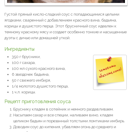
Густой пряный кисло-сладкий соус с попадающимися целыми
ягодками, сваренный с добавлением красного вина, бадьяна,
корицы и душистого перца. Этот брусничный соус идеален к
темному красному мясу и создает особенно тонкие и насыщенные
дуэты с дичью или домашней уткой.
Ингредиенты
350 г брусники,
100 г сахара,
100 мл сухого красного вина,
6 звездочек бадьяна,
50 г свежего имбиря,
1/4 молотого душистого перца,
1 ч.л. корицы.
Рецепт приготовления соуса
Бруснику кладем в сотейник и немного раздавливаем.
Насыпаем сахар и все специи, наливаем вино, кладем
целиком бадьян и порезанный толстыми ломтиками имбирь.
Доводим соус до кипения, убавляем огонь до среднего и