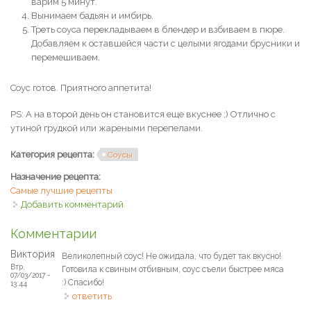
варим 5 минут.
Вынимаем бадьян и имбирь.
Треть соуса перекладываем в блендер и взбиваем в пюре.
Добавляем к оставшейся части с целыми ягодами брусники и
перемешиваем.
Соус готов. Приятного аппетита!
PS: А на второй день он становится еще вкуснее ;) Отлично с
утиной грудкой или жареными перепелами.
Категория рецепта:
Соусы
Назначение рецепта:
Самые лучшие рецепты
Добавить комментарий
Комментарии
Виктория
Великолепный соус! Не ожидала, что будет так вкусно!
Втр,
Готовила к свиным отбивным, соус съели быстрее мяса
07/03/2017 -
:) Спасибо!
13:44
ответить