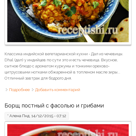
Классика индийской вегетарианской кухни - Дал из чечевицы.
Dhal (дал) у индийцев по сути это и есть чечевица. Вкусное,
сытное блюдо с ароматом куркумы и тонкими орехово-
цитрусовыми нотками обжаренной в топленом масле зиры...
Отличный завтрак для бодрого дня.
Подробнее
о Индийский Дал из красной чечевицы
Добавить комментарий
Борщ постный с фасолью и грибами
*
Алена
Пнд, 14/12/2015 - 07:12