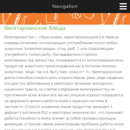
Перейти к основному содержанию
Navigation
Вегетарианские блюда
Вегетарианство — образ жизни, характеризующийся в первую
очередь питанием, исключающим употребление плоти любых
животных (млекопитающих, птиц, рыб...), или позволяющим
употреблять только рыбу. Последователи строгого
вегетарианства, веганства, отказываются от использования всех
продуктов животного происхождения как в питании (молоко
животных, яйца), так и в быту (мех, кожа и т. п.). Вегетарианская
диета способна снизить риск атеросклероза, рака, ряда сердечно-
сосудистых заболеваний и некоторых болезней желудочно-
кишечного тракта, но слепое следование вегетарианству на
протяжении всей жизни все же не слишком хорошо сказывается
на здоровье в целом и работе мозга и нервной системы в
частности. Отказ от указанных выше продуктов приводит к
дефициту витамина В12 и некоторых аминокислот, что понижает
работоспособность мозга, влечет за собой прогрессирующую
деменцию, и прочие, менее значительные проблемы работы мозга,
как то нарушения памяти и внимания - это подтвержденный