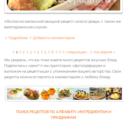
Абсолютно веганский овощной рецепт салата Цезарь, с таким же
вегетарианским соусом.
Подробнее
о Салат Цезарь вегетарианский
Добавить комментарий
Страницы
1
2
3
4
5
6
7
следующая ›
последняя »
Мы уверены, что вы тоже знаете много рецептов вкусных блюд.
Поделитесь с нами? А мы приготовим, сфотографируем и
выложим на рецептышах с упоминанием вашего авторства. Свои
рецепты можно оставлять в комментариях к любому блюду.
ПОИСК РЕЦЕПТОВ ПО АЛФАВИТУ, ИНГРЕДИЕНТАМ И
ПРАЗДНИКАМ