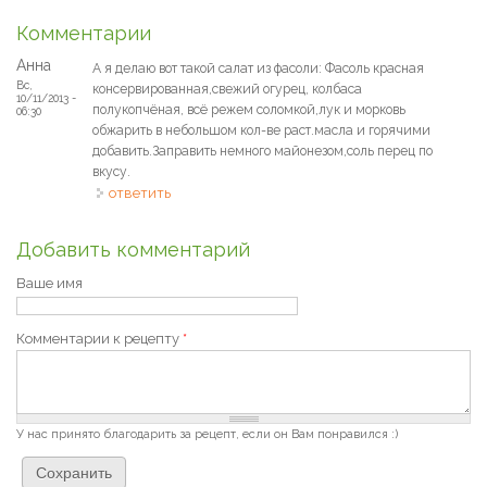
Комментарии
Анна
А я делаю вот такой салат из фасоли: Фасоль красная
Вс,
консервированная,свежий огурец, колбаса
10/11/2013 -
полукопчёная, всё режем соломкой,лук и морковь
06:30
обжарить в небольшом кол-ве раст.масла и горячими
добавить.Заправить немного майонезом,соль перец по
вкусу.
ответить
Добавить комментарий
Ваше имя
Комментарии к рецепту
*
У нас принято благодарить за рецепт, если он Вам понравился :)