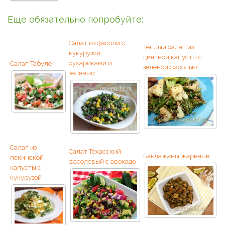
Еще обязательно попробуйте:
Салат из фасоли с
Теплый салат из
кукурузой,
цветной капусты с
сухариками и
Салат Табуле
зеленой фасолью
зеленью
Салат из
Салат Техасский
Баклажаны жареные
пекинской
фасолевый с авокадо
капусты с
кукурузой