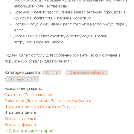
рубим. Морковь нарезаем кубиками, отвариваем 5-7 минут в
небольшом количестве воды.
Красную и белую фасоль смешиваем с зеленым горошком и
кукурузой, болгарским перцем, морковью.
Готовим соус: смешиваем растительное масло, уксус, перец
и соль.
Добавляем в салат столовую ложку соуса и зелень
петрушки. Перемешиваем.
Подаем салат к столу, для особенно романтических случаев в
порционных бокалах для коктейля :)
Категория рецепта:
Салаты
Салаты без майонеза
Постные салаты
Назначение рецепта:
Салаты на День рождения
Рецепты ко Дню святого Валентина (14 февраля)
Что приготовить на Новый год Петуха
Что приготовить:
Блюда из овощей
Блюда из фасоли
Добавить комментарий