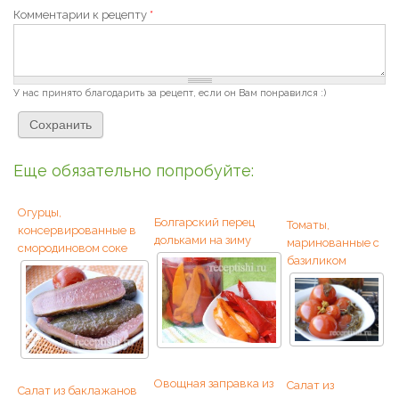
Комментарии к рецепту
*
У нас принято благодарить за рецепт, если он Вам понравился :)
Еще обязательно попробуйте:
Огурцы,
Болгарский перец
Томаты,
консервированные в
дольками на зиму
маринованные с
смородиновом соке
базиликом
Овощная заправка из
Салат из
Салат из баклажанов