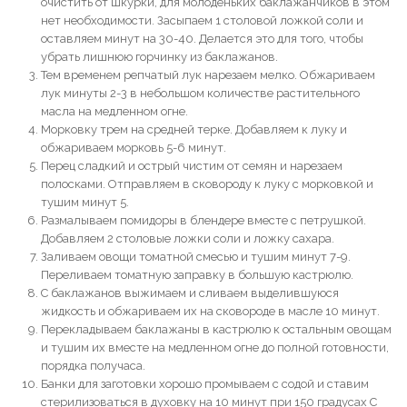
очистить от шкурки, для молоденьких баклажанчиков в этом
нет необходимости. Засыпаем 1 столовой ложкой соли и
оставляем минут на 30-40. Делается это для того, чтобы
убрать лишнюю горчинку из баклажанов.
Тем временем репчатый лук нарезаем мелко. Обжариваем
лук минуты 2-3 в небольшом количестве растительного
масла на медленном огне.
Морковку трем на средней терке. Добавляем к луку и
обжариваем морковь 5-6 минут.
Перец сладкий и острый чистим от семян и нарезаем
полосками. Отправляем в сковороду к луку с морковкой и
тушим минут 5.
Размалываем помидоры в блендере вместе с петрушкой.
Добавляем 2 столовые ложки соли и ложку сахара.
Заливаем овощи томатной смесью и тушим минут 7-9.
Переливаем томатную заправку в большую кастрюлю.
С баклажанов выжимаем и сливаем выделившуюся
жидкость и обжариваем их на сковороде в масле 10 минут.
Перекладываем баклажаны в кастрюлю к остальным овощам
и тушим их вместе на медленном огне до полной готовности,
порядка получаса.
Банки для заготовки хорошо промываем с содой и ставим
стерилизоваться в духовку на 10 минут при 150 градусах С