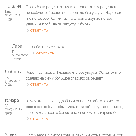
Наталия
Спасибо за рецепт, записала в свою книгу рецептов
Втр,
попробую, собираю все полезные без уксуса. Надеюсь
22/08/2017 -
что не взорвет банки т.к. некоторые другие не все
14:59
удачные пробывала капусту и буряк.
ответить
Лара
Добавьте чесночок
Пнд,
ответить
03/08/2020
- 12:06
Любовь
Рецепт записала. Главное что без уксуса. Обязательно
Чт,
сделаю на зиму большое спасибо за рецепт.
31/08/2017 -
ответить
19:24
тамара
Замечательный, подробный рецепт! Люблю такие. Вот
Сб,
ещё хорошо бы, чтобы писали, какой получается выход.
02/09/2017 -
То есть количество банок (я так понимаю, литровых?)
09:05
ответить
Алена
Получается 6 литров соте, а баночки хоть литровые, хоть