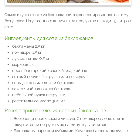
Самое вкусное соте из баклажанов, законсервированное на зиму
без уксуса. Из указанного количества продуктов выходит 5 литров
соте.
Ингредиенты для соте из баклажанов
баклажаны 2,5 кг,
помидоры 1,5 кг,
лук репчатый 0,5 кг,
морковь 1 кг,
перец болгарский красный сладкий 1 кг,
острый перчик 2 стручка или по вкусу,
соль 3 столовые ложки без горки,
сахар 1 чайная ложка без горки,
небольшой пучок петрушки,
растительное масло 300 мл.
Рецепт приготовления соте из баклажанов
Все овощи промываем и чистим. С помидоров легко снять
шкурки, если погрузить их на минутку в кипяток.
Баклажаны нарезаем кубиками. Крупные баклажаны лучше