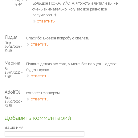
26/09/2018
Большое ПОЖАЛУЙСТА, что хоть и читали вы не
- 19:42
очень внимательно, но у вас все равно все
получилось :)
ответить
Лидия
Спасибо! В сезон попробую сделать
Пнд,
ответить
25/11/2019 -
19:49
Марина
Полдня делаю это соте, у меня без перцев. Надеюсь
Вс,
будет вкусно.
13/09/2020 -
ответить
18:52
AdolfOl
согласен с автором
Втр,
ответить
13/10/2020 -
23:35
Добавить комментарий
Ваше имя