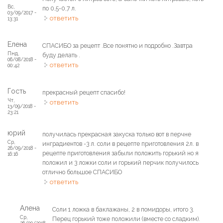
Вс,
по 0,5-0,7 л.
03/09/2017 -
ответить
13:31
Елена
СПАСИБО за рецепт .Все понятно и подробно .Завтра
Пнд,
буду делать .
06/08/2018 -
ответить
00:42
Гость
прекрасный рецепт спасибо!
Чт,
ответить
13/09/2018 -
23:21
юрий
получилась прекрасная закуска только вот в перчне
Ср,
инградиентов -3 л. соли в рецепте приготовления 2л. в
26/09/2018 -
рецепте приготовления забыли положить горький но я
16:16
положил и 3 ложки соли и горький перчик получилось
отлично большое СПАСИБО
ответить
Алена
Соли 1 ложка в баклажаны, 2 в помидоры, итого 3.
Ср,
Перец горький тоже положили (вместе со сладким).