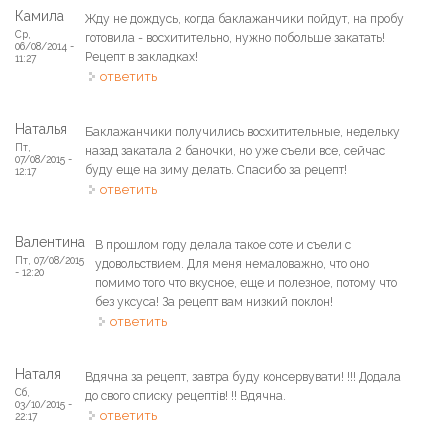
Камила
Жду не дождусь, когда баклажанчики пойдут, на пробу
Ср,
готовила - восхитительно, нужно побольше закатать!
06/08/2014 -
Рецепт в закладках!
11:27
ответить
Наталья
Баклажанчики получились восхитительные, недельку
Пт,
назад закатала 2 баночки, но уже съели все, сейчас
07/08/2015 -
буду еще на зиму делать. Спасибо за рецепт!
12:17
ответить
Валентина
В прошлом году делала такое соте и съели с
Пт, 07/08/2015
удовольствием. Для меня немаловажно, что оно
- 12:20
помимо того что вкусное, еще и полезное, потому что
без уксуса! За рецепт вам низкий поклон!
ответить
Наталя
Вдячна за рецепт, завтра буду консервувати! !!! Додала
Сб,
до свого списку рецептів! !! Вдячна.
03/10/2015 -
ответить
22:17