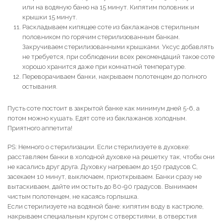
или на водяную баню на 15 минут. Кипятим половник и
крышки 15 минут.
Раскладываем кипящее соте из баклажанов стерильным
половником по горячим стерилизованным банкам.
Закручиваем стерилизованными крышками. Уксус добавлять
не требуется, при соблюдении всех рекомендаций такое соте
хорошо хранится даже при комнатной температуре.
Переворачиваем банки, накрываем полотенцем до полного
остывания.
Пусть соте постоит в закрытой банке как минимум дней 5-6, а
потом можно кушать. Едят соте из баклажанов холодным.
Приятного аппетита!
PS: Немного о стерилизации. Если стерилизуете в духовке:
расставляем банки в холодной духовке на решетку так, чтобы они
не касались друг друга. Духовку нагреваем до 150 градусов С,
засекаем 10 минут, выключаем, приоткрываем. Банки сразу не
вытаскиваем, дайте им остыть до 80-90 градусов. Вынимаем
чистым полотенцем, не касаясь горлышка.
Если стерилизуете на водяной бане: кипятим воду в кастрюле,
накрываем специальным кругом с отверстиями, в отверстия