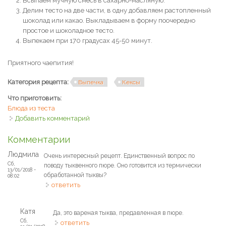
Всыпаем мучную смесь в сахарно-масляную.
Делим тесто на две части, в одну добавляем растопленный
шоколад или какао. Выкладываем в форму поочередно
простое и шоколадное тесто.
Выпекаем при 170 градусах 45-50 минут.
Приятного чаепития!
Категория рецепта:
Выпечка
Кексы
Что приготовить:
Блюда из теста
Добавить комментарий
Комментарии
Людмила
Очень интересный рецепт. Единственный вопрос по
Сб,
поводу тыквенного пюре. Оно готовится из термически
13/01/2018 -
обработанной тыквы?
08:02
ответить
Катя
Да, это вареная тыква, предавленная в пюре.
Сб,
ответить