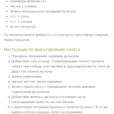
помидоры зеленые 1 кг,
чеснок 1 головка,
зелень петрушки или сельдерея по вкусу,
1 ст. л. соли,
1 ст. л. сахара,
50 мл уксуса 9%.
По желанию можно добавить 1-2 стручка острого перца и черный
перец горошком.
Инструкции по приготовлению салата
Помидоры промываем, нарезаем дольками.
Добавляем соль и сахар. Утрамбовываем, можно прижать
сверху чем-нибудь, и оставляем в прохладном месте, пока не
дадут сок (можно на ночь).
Зелень измельчаем.
Чеснок чистим, мелко нарезаем.
Затем ставим миску с помидорами на огонь, доводим
содержимое до кипения.
Добавляем зелень с чесноком и вливаем уксус.
Раскладываем салат по чистым банкам.
Стерилизуем литровые баночки с салатом 15 минут. В то же
время кипятим крышки. Салат укупориваем,