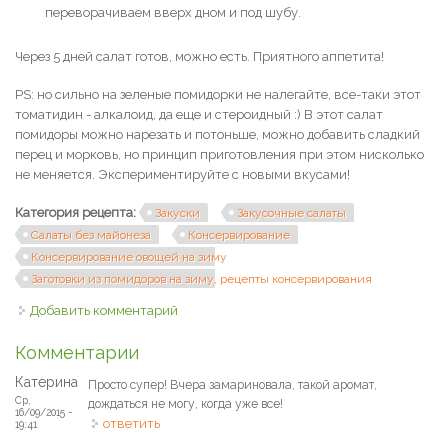
переворачиваем вверх дном и под шубу.
Через 5 дней салат готов, можно есть. Приятного аппетита!
PS: но сильно на зеленые помидорки не налегайте, все-таки этот
томатидин - алкалоид, да еще и стероидный :) В этот салат
помидоры можно нарезать и потоньше, можно добавить сладкий
перец и морковь, но принцип приготовления при этом нисколько
не меняется. Экспериментируйте с новыми вкусами!
Категория рецепта:
Закуски
Закусочные салаты
Салаты без майонеза
Консервирование
Консервирование овощей на зиму
Заготовки из помидоров на зиму, рецепты консервирования
Добавить комментарий
Комментарии
Катерина
Просто супер! Вчера замариновала, такой аромат,
Ср,
дождаться не могу, когда уже все!
16/09/2015 -
ответить
19:41