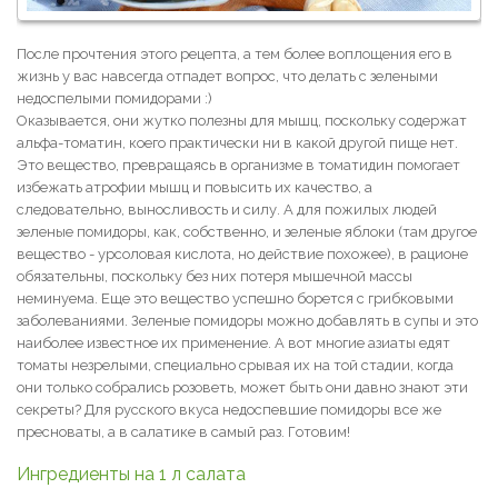
После прочтения этого рецепта, а тем более воплощения его в
жизнь у вас навсегда отпадет вопрос, что делать с зелеными
недоспелыми помидорами :)
Оказывается, они жутко полезны для мышц, поскольку содержат
альфа-томатин, коего практически ни в какой другой пище нет.
Это вещество, превращаясь в организме в томатидин помогает
избежать атрофии мышц и повысить их качество, а
следовательно, выносливость и силу. А для пожилых людей
зеленые помидоры, как, собственно, и зеленые яблоки (там другое
вещество - урсоловая кислота, но действие похожее), в рационе
обязательны, поскольку без них потеря мышечной массы
неминуема. Еще это вещество успешно борется с грибковыми
заболеваниями. Зеленые помидоры можно добавлять в супы и это
наиболее известное их применение. А вот многие азиаты едят
томаты незрелыми, специально срывая их на той стадии, когда
они только собрались розоветь, может быть они давно знают эти
секреты? Для русского вкуса недоспевшие помидоры все же
пресноваты, а в салатике в самый раз. Готовим!
Ингредиенты на 1 л салата