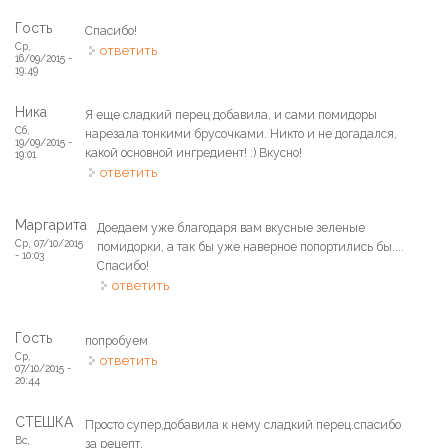
Гость
Спасибо!
Ср,
ответить
16/09/2015 -
19:49
Ника
Я еще сладкий перец добавила, и сами помидоры
Сб,
нарезала тонкими брусочками. Никто и не догадался,
19/09/2015 -
какой основной ингредиент! :) Вкусно!
19:01
ответить
Маргарита
Доедаем уже благодаря вам вкусные зеленые
Ср, 07/10/2015
помидорки, а так бы уже наверное попортились бы....
- 10:03
Спасибо!
ответить
Гость
попробуем
Ср,
ответить
07/10/2015 -
20:44
СТЕШКА
Просто супер,добавила к нему сладкий перец.спасибо
Вс,
за рецепт.