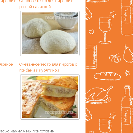
пирогов с
Опарное тесто для пирогов с
разной начинкой
слоеное
Сметанное тесто для пирогов с
грибами и курятиной
есь с нами? А мы приготовим,