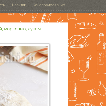
рты
Напитки
Консервирование
й, морковью, луком