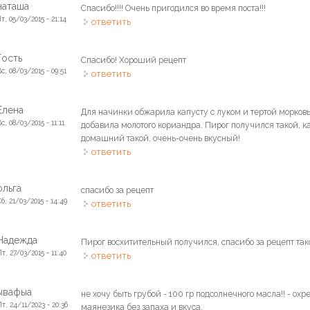
наташа
Спасибо!!!! Очень пригодился во время поста!!!
т, 05/03/2015 - 21:14
ответить
Гость
Спасибо! Хороший рецепт
с, 08/03/2015 - 09:51
ответить
Елена
Для начинки обжарила капусту с луком и тертой морковь
с, 08/03/2015 - 11:11
добавила молотого кориандра. Пирог получился такой, ка
домашний такой, очень-очень вкусный!
ответить
ольга
спасибо за рецепт
Сб, 21/03/2015 - 14:49
ответить
Надежда
Пирог восхитительный получился, спасибо за рецепт тако
т, 27/03/2015 - 11:40
ответить
ывафыа
не хочу быть грубой - 100 гр подсолнечного масла!! - ох
Пт, 24/11/2023 - 20:36
маянезика без запаха и вкуса.