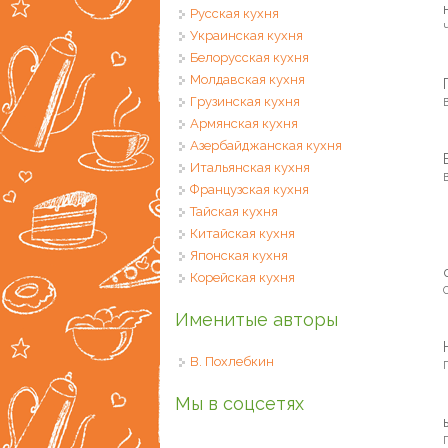
Русская кухня
Ч
Украинская кухня
Белорусская кухня
Молдавская кухня
Грузинская кухня
В
Армянская кухня
Азербайджанская кухня
Итальянская кухня
В
Французская кухня
Тайская кухня
Китайская кухня
Японская кухня
Корейская кухня
Именитые авторы
В. Похлебкин
П
Мы в соцсетях