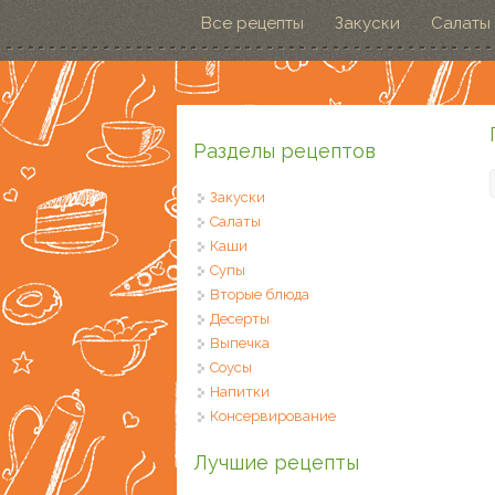
Перейти к основному содержанию
Все рецепты
Закуски
Салаты
Разделы рецептов
Закуски
Салаты
Каши
Супы
Вторые блюда
Десерты
Выпечка
Соусы
Напитки
Консервирование
Лучшие рецепты