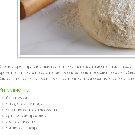
Очень старый прабабушкин рецепт вкусного постного теста для неслад
время поста. Тесто просто готовить, оно хорошо подходит, довольно бы
Самое главное - использовать качественные, проверенные дрожжи, а вс
Ингредиенты:
600 г муки,
1-1,25 стакана воды,
100 г подсолнечного масла,
25 г свежих дрожжей,
2 ч. ложки соли,
1 ч. ложка сахара.