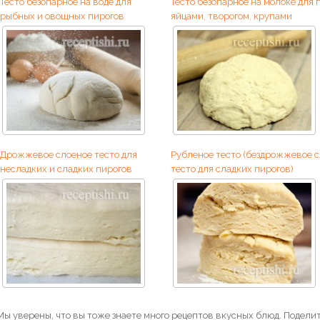
Тесто безопарное на воде для
Тесто безопарное на молоке для 
рыбных и овощных пирогов
яйцами, творогом, крупами
Дрожжевое слоеное тесто для
Рубленое тесто (бездрожжевое 
несладких и сладких пирогов
тесто для сладких пирогов)
Мы уверены, что вы тоже знаете много рецептов вкусных блюд. Поделит