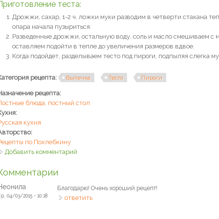
Приготовление теста:
Дрожжи, сахар, 1-2 ч. ложки муки разводим в четверти стакана те
опара начала пузыриться.
Разведенные дрожжи, остальную воду, соль и масло смешиваем с м
оставляем подойти в тепле до увеличения размеров вдвое.
Когда подойдет, разделываем тесто под пироги, подпыляя слегка му
Категория рецепта:
Выпечка
Тесто
Пироги
Назначение рецепта:
Постные блюда, постный стол
Кухня:
Русская кухня
Авторство:
Рецепты по Похлебкину
Добавить комментарий
Комментарии
Неонила
Благодарю! Очень хороший рецепт!
Ср, 04/03/2015 - 10:18
ответить