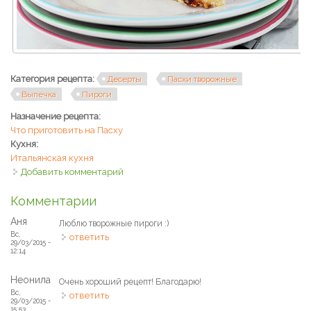
Категория рецепта:
Десерты
Пасхи творожные
Выпечка
Пироги
Назначение рецепта:
Что приготовить на Пасху
Кухня:
Итальянская кухня
Добавить комментарий
Комментарии
Аня
Люблю творожные пироги :)
Вс,
ответить
29/03/2015 -
12:14
Неонила
Очень хороший рецепт! Благодарю!
Вс,
ответить
29/03/2015 -
15:53