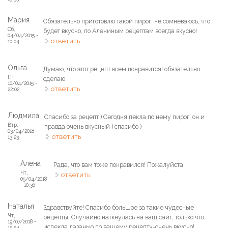
Мария
Обязательно приготовлю такой пирог, не сомневаюсь, что
Сб,
будет вкусно, по Алёниным рецептам всегда вкусно!
04/04/2015 -
ответить
10:04
Ольга
Думаю, что этот рецепт всем понравится! обязательно
Пт,
сделаю
10/04/2015 -
ответить
22:02
Людмила
Спасибо за рецепт ) Сегодня пекла по нему пирог, он и
Втр,
правда очень вкусный ) спасибо )
03/04/2018 -
ответить
13:23
Алена
Рада, что вам тоже понравился! Пожалуйста!
Чт,
ответить
05/04/2018
- 10:36
Наталья
Здравствуйте! Спасибо большое за такие чудесные
Чт,
рецепты. Случайно наткнулась на ваш сайт, только что
19/07/2018 -
испекла лазанью по вашему рецепту-очень вкусно!
15:54