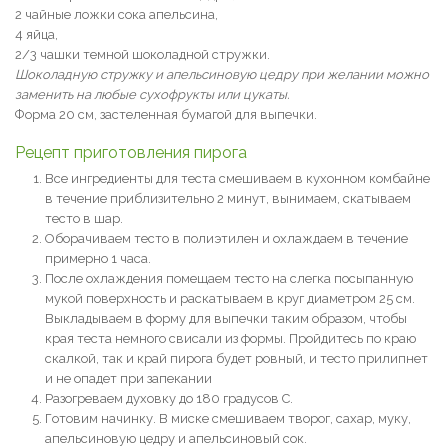
2 чайные ложки сока апельсина,
4 яйца,
2/3 чашки темной шоколадной стружки.
Шоколадную стружку и апельсиновую цедру при желании можно
заменить на любые сухофрукты или цукаты.
Форма 20 см, застеленная бумагой для выпечки.
Рецепт приготовления пирога
Все ингредиенты для теста смешиваем в кухонном комбайне
в течение приблизительно 2 минут, вынимаем, скатываем
тесто в шар.
Оборачиваем тесто в полиэтилен и охлаждаем в течение
примерно 1 часа.
После охлаждения помещаем тесто на слегка посыпанную
мукой поверхность и раскатываем в круг диаметром 25 см.
Выкладываем в форму для выпечки таким образом, чтобы
края теста немного свисали из формы. Пройдитесь по краю
скалкой, так и край пирога будет ровный, и тесто прилипнет
и не опадет при запекании
Разогреваем духовку до 180 градусов С.
Готовим начинку. В миске смешиваем творог, сахар, муку,
апельсиновую цедру и апельсиновый сок.