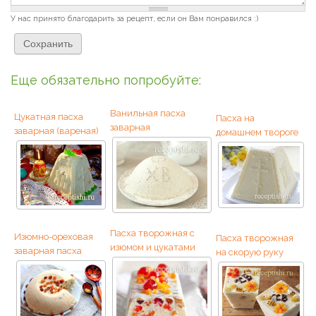
У нас принято благодарить за рецепт, если он Вам понравился :)
Еще обязательно попробуйте:
Ванильная пасха
Цукатная пасха
Пасха на
заварная
заварная (вареная)
домашнем твороге
Пасха творожная с
Изюмно-ореховая
Пасха творожная
изюмом и цукатами
заварная пасха
на скорую руку