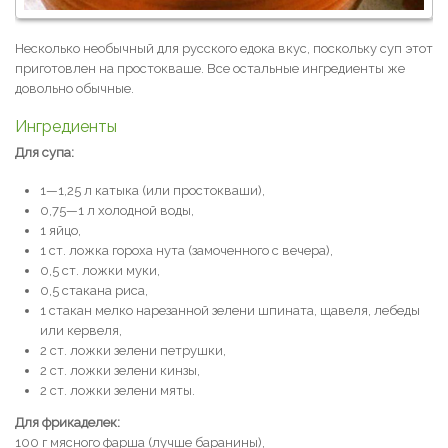
Несколько необычный для русского едока вкус, поскольку суп этот
приготовлен на простокваше. Все остальные ингредиенты же
довольно обычные.
Ингредиенты
Для супа:
1—1,25 л катыка (или простокваши),
0,75—1 л холодной воды,
1 яйцо,
1 ст. ложка гороха нута (замоченного с вечера),
0,5 ст. ложки муки,
0,5 стакана риса,
1 стакан мелко нарезанной зелени шпината, щавеля, лебеды
или кервеля,
2 ст. ложки зелени петрушки,
2 ст. ложки зелени кинзы,
2 ст. ложки зелени мяты.
Для фрикаделек:
100 г мясного фарша (лучше баранины),