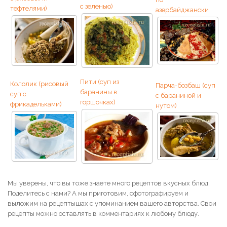
с зеленью)
тефтелями)
азербайджански
Пити (суп из
Кололик (рисовый
Парча-бозбаш (суп
баранины в
суп с
с бараниной и
горшочках)
фрикадельками)
нутом)
Мы уверены, что вы тоже знаете много рецептов вкусных блюд.
Поделитесь с нами? А мы приготовим, сфотографируем и
выложим на рецептышах с упоминанием вашего авторства. Свои
рецепты можно оставлять в комментариях к любому блюду.