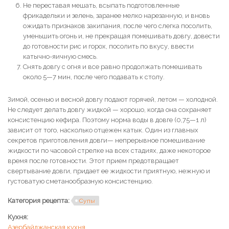
Не переставая мешать, всыпать подготовленные
фрикадельки и зелень, заранее мелко нарезанную, и вновь
ожидать признаков закипания, после чего слегка посолить,
уменьшить огонь и, не прекращая помешивать довгу, довести
до готовности рис и горох, посолить по вкусу, ввести
катычно-яичную смесь.
Снять довгу с огня и все равно продолжать помешивать
около 5—7 мин, после чего подавать к столу.
Зимой, осенью и весной довгу подают горячей, летом — холодной.
Не следует делать довгу жидкой — хорошо, когда она сохраняет
консистенцию кефира. Поэтому норма воды в довге (0,75—1 л)
зависит от того, насколько отцежен катык. Один из главных
секретов приготовления довги— непрерывное помешивание
жидкости по часовой стрелке на всех стадиях, даже некоторое
время после готовности. Этот прием предотвращает
свертывание довги, придает ее жидкости приятную, нежную и
густоватую сметанообразную консистенцию.
Категория рецепта:
Супы
Кухня:
Азербайджанская кухня