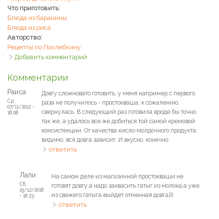
Что приготовить:
Блюда из баранины
Блюда из риса
Авторство:
Рецепты по Похлебкину
Добавить комментарий
Комментарии
Раиса
Довгу сложновато готовить, у меня например с первого
Ср,
раза не получилось - простокваша, к сожалению,
07/11/2012 -
свернулась. В следующий раз готовила вроде бы точно
18:08
так же, а удалось все же добиться той самой кремовой
консистенции. От качества кисло-молдочного продукта,
видимо, вся довга зависит. И вкусно, конечно.
ответить
Лали
На самом деле из магазинной простокваши не
Сб,
готовят довгу,а надо заквасить гатыг из молока,а уже
15/12/2018
из свежего гатыга выйдет отменная довга)))
- 16:23
ответить