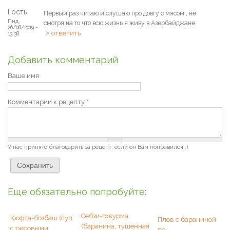
Гость
Первый раз читаю и слушаю про довгу с мясом , не
Пнд,
смотря на то что всю жизнь я живу в Азербайджане
26/08/2019 -
ответить
13:38
Добавить комментарий
Ваше имя
Комментарии к рецепту
*
У нас принято благодарить за рецепт, если он Вам понравился :)
Еще обязательно попробуйте:
Себзи-говурма
Кюфта-бозбаш (суп
Плов с бараниной
(баранина, тушенная
с рисовыми
по