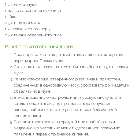
2 ст. ложки муки,
1 мелко нарезанная луковица,
1 яйцо,
0,5 ст. ложки мяты,
1 ч. ложка черного перца,
0,5 стакана отваренного риса.
Рецепт приготовления довги
Предварительно: отцедить из катыка лишнюю сыворотку
через марлю. Промыть рис.
Стакан катыка размешать со взбитым яйцом и 0,5 ст. ложки
муки.
Из мясного фарша, отваренного риса, яйца и пряностей,
соединенных в однородную массу, сформовать фрикадельки,
обвалять их в муке.
В эмалированную кастрюлю или глубокую миску влить
катык, положить рис, нут, размешать до получения
однородной массы и затем развести водой до суповой
консистенции.
Поставить кастрюлю на средний или слабый огонь и
медленно, но методично мешать деревянной ложкой до
появления первых признаков кипения.