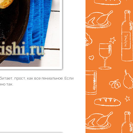
итает, прост, как все гениальное. Если
но так.