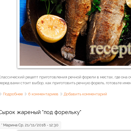
Классический рецепт приготовления речной форели в местах, где она об
перед вами стоит выбор, как приготовить речную форель, готовьте имен
Подробнее
о Форель речная жареная с лимоном
6 комментариев
Добавить комментарий
Сырок жареный "под форельку"
*
Марина
Ср, 21/11/2018 - 12:30