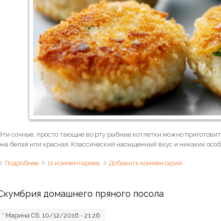
Эти сочные, просто тающие во рту рыбные котлетки можно приготовить
она белая или красная. Классический насыщенный вкус и никаких особ
Подробнее
о Рыбные котлеты классические
11 комментариев
Добавить комментарий
Скумбрия домашнего пряного посола
*
Марина
Сб, 10/12/2016 - 21:26