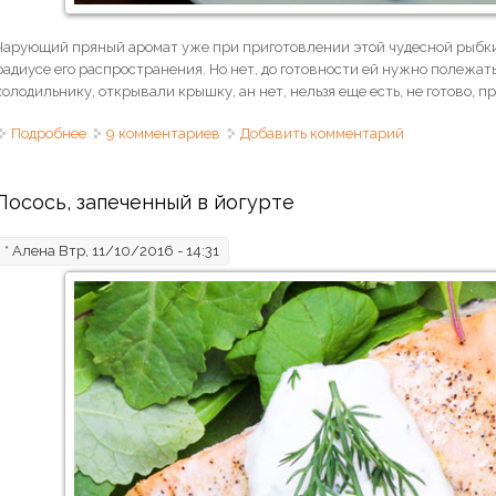
Чарующий пряный аромат уже при приготовлении этой чудесной рыбки 
радиусе его распространения. Но нет, до готовности ей нужно полежать
холодильнику, открывали крышку, ан нет, нельзя еще есть, не готово, п
Подробнее
о Скумбрия домашнего пряного посола
9 комментариев
Добавить комментарий
Лосось, запеченный в йогурте
*
Алена
Втр, 11/10/2016 - 14:31