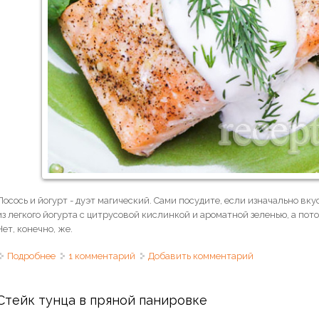
Лосось и йогурт - дуэт магический. Сами посудите, если изначально в
из легкого йогурта с цитрусовой кислинкой и ароматной зеленью, а пото
Нет, конечно, же.
Подробнее
о Лосось, запеченный в йогурте
1 комментарий
Добавить комментарий
Стейк тунца в пряной панировке