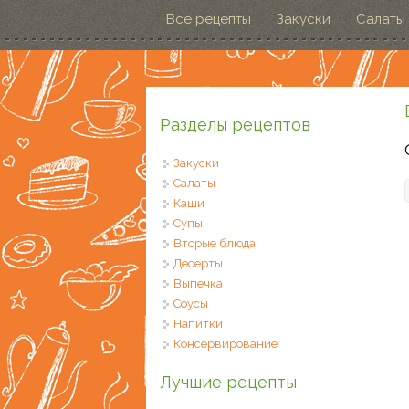
Перейти к основному содержанию
Все рецепты
Закуски
Салаты
Разделы рецептов
Закуски
Салаты
Каши
Супы
Вторые блюда
Десерты
Выпечка
Соусы
Напитки
Консервирование
Лучшие рецепты