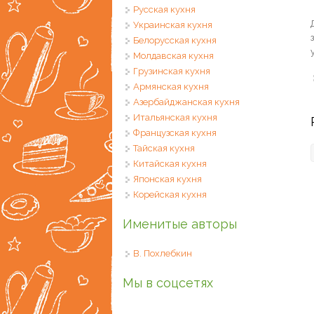
Русская кухня
Украинская кухня
Белорусская кухня
Молдавская кухня
Грузинская кухня
Армянская кухня
Азербайджанская кухня
Итальянская кухня
Французская кухня
Тайская кухня
Китайская кухня
Японская кухня
Корейская кухня
Именитые авторы
В. Похлебкин
Мы в соцсетях