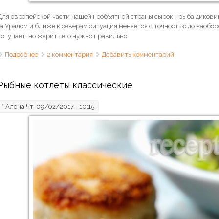
Для европейской части нашей необъятной страны сырок - рыба диковин
за Уралом и ближе к северам ситуация меняется с точностью до наобор
уступает, но жарить его нужно правильно.
Подробнее
о Сырок жареный "под форельку"
2 комментария
Добавить комментарий
Рыбные котлеты классические
*
Алена
Чт, 09/02/2017 - 10:15