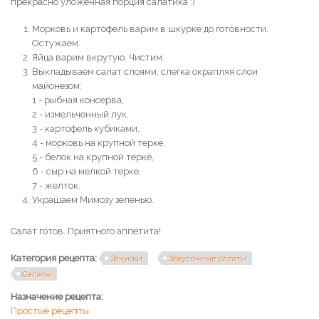
прекрасно уложенная порция салатика :)
Морковь и картофель варим в шкурке до готовности.
Остужаем.
Яйца варим вкрутую. Чистим.
Выкладываем салат слоями, слегка окрапляя слои
майонезом:
1 - рыбная консерва,
2 - измельченный лук,
3 - картофель кубиками,
4 - морковь на крупной терке,
5 - белок на крупной терке,
6 - сыр на мелкой терке,
7 - желток.
Украшаем Мимозу зеленью.
Салат готов. Приятного аппетита!
Категория рецепта:
Закуски
Закусочные салаты
Салаты
Назначение рецепта:
Простые рецепты