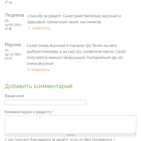
17:34
Людмила
Спасибо за рецепт. Салат действительно вкусный и
Сб,
красивый, солнечный такой, как мимоза.
13/02/2021 -
ответить
10:19
Марина
Салат очень вкусный,я сначала тру белок на него
Пт,
рыбную консерву,а на сыр тру сливочное масло. Салат
24/12/2021 -
получается немного воздушный. Калорийный-да, но
22:57
очень вкусный
ответить
Добавить комментарий
Ваше имя
Комментарии к рецепту
*
У нас принято благодарить за рецепт, если он Вам понравился :)