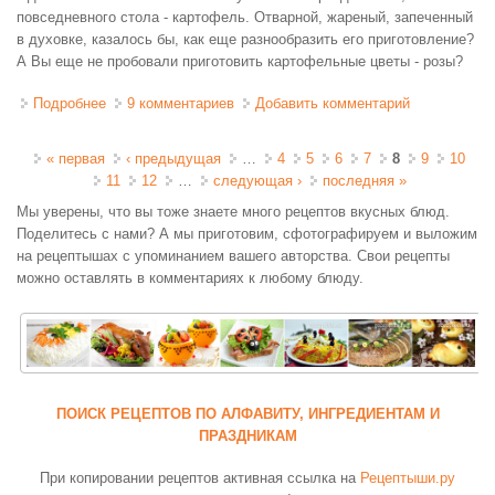
повседневного стола - картофель. Отварной, жареный, запеченный
в духовке, казалось бы, как еще разнообразить его приготовление?
А Вы еще не пробовали приготовить картофельные цветы - розы?
Подробнее
о Картофельные розы
9 комментариев
Добавить комментарий
Страницы
« первая
‹ предыдущая
…
4
5
6
7
8
9
10
11
12
…
следующая ›
последняя »
Мы уверены, что вы тоже знаете много рецептов вкусных блюд.
Поделитесь с нами? А мы приготовим, сфотографируем и выложим
на рецептышах с упоминанием вашего авторства. Свои рецепты
можно оставлять в комментариях к любому блюду.
ПОИСК РЕЦЕПТОВ ПО АЛФАВИТУ, ИНГРЕДИЕНТАМ И
ПРАЗДНИКАМ
При копировании рецептов активная ссылка на
Рецептыши.ру