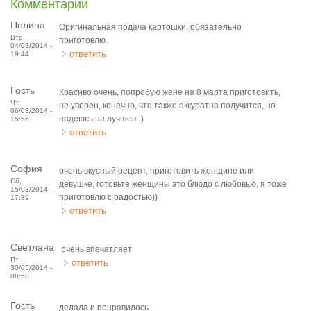
Комментарии
Полина
Оригинальная подача картошки, обязательно
Втр,
приготовлю.
04/03/2014 -
ответить
19:44
Гость
Красиво очень, попробую жене на 8 марта приготовить,
Чт,
не уверен, конечно, что также аккуратно получится, но
06/03/2014 -
надеюсь на лучшее :)
15:56
ответить
София
очень вкусный рецепт, приготовить женщине или
Сб,
девушке, готовьте женщины это блюдо с любовью, я тоже
15/03/2014 -
приготовлю с радостью))
17:39
ответить
Светлана
очень впечатляет
Пт,
ответить
30/05/2014 -
08:58
Гость
делала и понравилось.