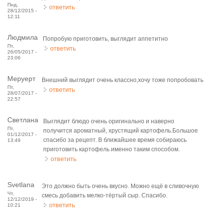
Пнд,
ответить
28/12/2015 -
12:11
Людмила
Попробую приготовить, выглядит аппетитно
Пт,
ответить
26/05/2017 -
23:06
Меруерт
Внешний выглядит очень классно,хочу тоже попробовать
Пт,
ответить
28/07/2017 -
22:57
Светлана
Выглядит блюдо очень оригинально и наверно
Пт,
получится ароматный, хрустящий картофель.Большое
01/12/2017 -
спасибо за рецепт. В ближайшее время собираюсь
13:49
приготовить картофель именно таким способом.
ответить
Svetlana
Это должно быть очень вкусно. Можно ещё в сливочную
Чт,
смесь добавить мелко-тёртый сыр. Спасибо.
12/12/2019 -
ответить
10:21