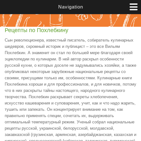
Перейти к основному содержанию
Navigation
Рецепты по Похлебкину
Сын революционера, известный писатель, собиратель кулинарных
шедевров, скромный историк и публицист – это все Вильям
Похлебкин. А знаменит он стал по большей мере благодаря своей
эциклопедии по кулинарии. В ней автор раскрыл особенности
русской кухни, о которых доселе не задумывались хозяйки, а также
опубликовал некоторые зарубежные национальные рецепты со
своими, присущими только им, особенностями. Кулинарные книги
Похлебкина хороши и для профессионалов, и для новичков, потому
что в них раскрыты тайны настоящего, народного кулинарного
творчества. Похлебкин раскрывает секреты хлебопечения,
искусство кашеварения и суповарения, учит, как и что надо жарить,
тушить или запекать. Он концентрирует внимание на том, как
правильно применять специи, сочетать их, выдерживать
оптимальный температурный режим. Ученый собрал национальные
рецепты русской, украинской, белорусской, молдавской,
закавказской (грузинская, армянская, азербайджанская, казахская и
киргизская), среднеазиатской (узбекская, таджикская, туркменская)