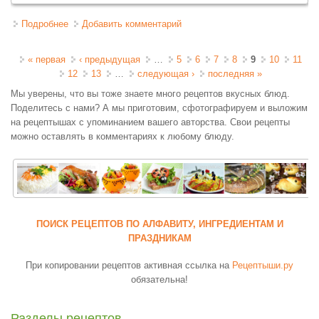
Подробнее
о Квас домашний сухарный (скорый)
Добавить комментарий
Страницы
« первая
‹ предыдущая
…
5
6
7
8
9
10
11
12
13
…
следующая ›
последняя »
Мы уверены, что вы тоже знаете много рецептов вкусных блюд.
Поделитесь с нами? А мы приготовим, сфотографируем и выложим
на рецептышах с упоминанием вашего авторства. Свои рецепты
можно оставлять в комментариях к любому блюду.
ПОИСК РЕЦЕПТОВ ПО АЛФАВИТУ, ИНГРЕДИЕНТАМ И
ПРАЗДНИКАМ
При копировании рецептов активная ссылка на
Рецептыши.ру
обязательна!
Разделы рецептов