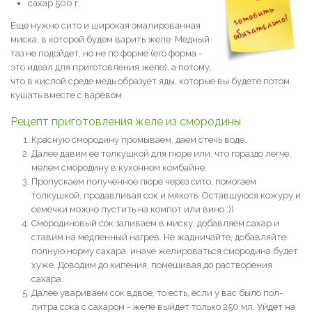
сахар 500 г.
Еще нужно сито и широкая эмалированная
миска, в которой будем варить желе. Медный
таз не подойдет, но не по форме (его форма -
это идеал для приготовления желе), а потому,
что в кислой среде медь образует яды, которые вы будете потом
кушать вместе с варевом.
Рецепт приготовления желе из смородины
Красную смородину промываем, даем стечь воде.
Далее давим ее толкушкой для пюре или, что гораздо легче,
мелем смородину в кухонном комбайне.
Пропускаем полученное пюре через сито, помогаем
толкушкой, продавливая сок и мякоть. Оставшуюся кожуру и
семечки можно пустить на компот или вино :))
Смородиновый сок заливаем в миску, добавляем сахар и
ставим на медленный нагрев. Не жадничайте, добавляйте
полную норму сахара, иначе желироваться смородина будет
хуже. Доводим до кипения, помешивая до растворения
сахара.
Далее увариваем сок вдвое, то есть, если у вас было пол-
литра сока с сахаром - желе выйдет только 250 мл. Уйдет на