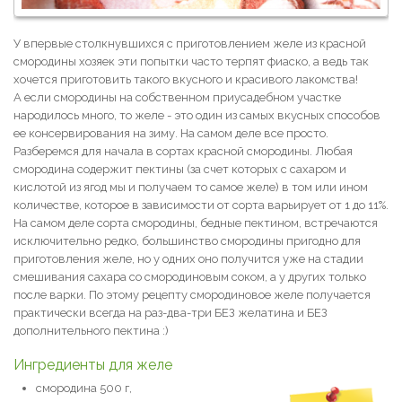
У впервые столкнувшихся с приготовлением желе из красной
смородины хозяек эти попытки часто терпят фиаско, а ведь так
хочется приготовить такого вкусного и красивого лакомства!
А если смородины на собственном приусадебном участке
народилось много, то желе - это один из самых вкусных способов
ее консервирования на зиму. На самом деле все просто.
Разберемся для начала в сортах красной смородины. Любая
смородина содержит пектины (за счет которых с сахаром и
кислотой из ягод мы и получаем то самое желе) в том или ином
количестве, которое в зависимости от сорта варьирует от 1 до 11%.
На самом деле сорта смородины, бедные пектином, встречаются
исключительно редко, большинство смородины пригодно для
приготовления желе, но у одних оно получится уже на стадии
смешивания сахара со смородиновым соком, а у других только
после варки. По этому рецепту смородиновое желе получается
практически всегда на раз-два-три БЕЗ желатина и БЕЗ
дополнительного пектина :)
Ингредиенты для желе
смородина 500 г,