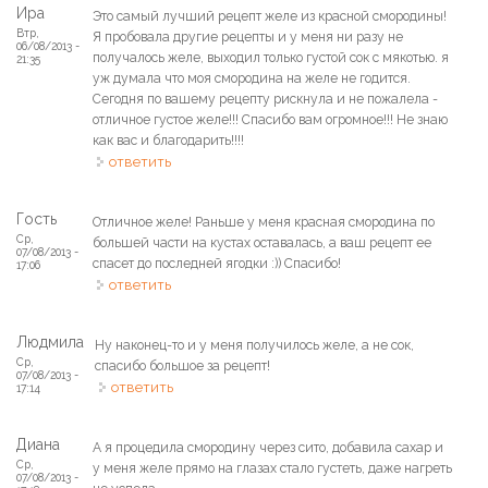
Ира
Это самый лучший рецепт желе из красной смородины!
Втр,
Я пробовала другие рецепты и у меня ни разу не
06/08/2013 -
получалось желе, выходил только густой сок с мякотью. я
21:35
уж думала что моя смородина на желе не годится.
Сегодня по вашему рецепту рискнула и не пожалела -
отличное густое желе!!! Спасибо вам огромное!!! Не знаю
как вас и благодарить!!!!
ответить
Гость
Отличное желе! Раньше у меня красная смородина по
Ср,
большей части на кустах оставалась, а ваш рецепт ее
07/08/2013 -
спасет до последней ягодки :)) Спасибо!
17:06
ответить
Людмила
Ну наконец-то и у меня получилось желе, а не сок,
Ср,
спасибо большое за рецепт!
07/08/2013 -
ответить
17:14
Диана
А я процедила смородину через сито, добавила сахар и
Ср,
у меня желе прямо на глазах стало густеть, даже нагреть
07/08/2013 -