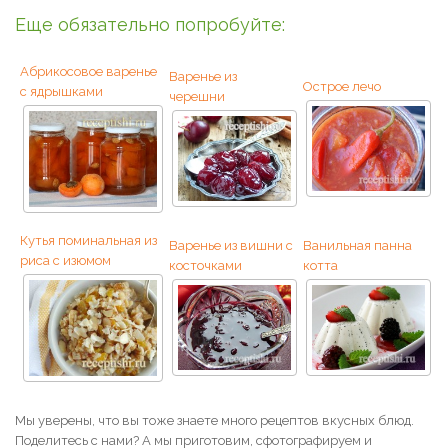
Еще обязательно попробуйте:
Абрикосовое варенье
Варенье из
Острое лечо
с ядрышками
черешни
Кутья поминальная из
Варенье из вишни с
Ванильная панна
риса с изюмом
косточками
котта
Мы уверены, что вы тоже знаете много рецептов вкусных блюд.
Поделитесь с нами? А мы приготовим, сфотографируем и