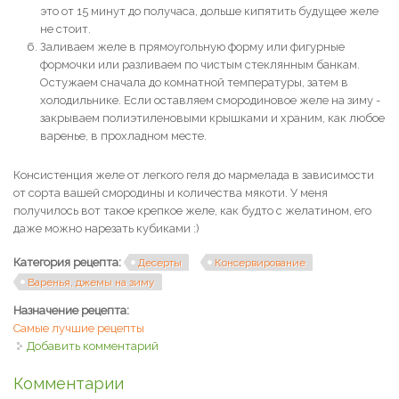
это от 15 минут до получаса, дольше кипятить будущее желе
не стоит.
Заливаем желе в прямоугольную форму или фигурные
формочки или разливаем по чистым стеклянным банкам.
Остужаем сначала до комнатной температуры, затем в
холодильнике. Если оставляем смородиновое желе на зиму -
закрываем полиэтиленовыми крышками и храним, как любое
варенье, в прохладном месте.
Консистенция желе от легкого геля до мармелада в зависимости
от сорта вашей смородины и количества мякоти. У меня
получилось вот такое крепкое желе, как будто с желатином, его
даже можно нарезать кубиками :)
Категория рецепта:
Десерты
Консервирование
Варенья, джемы на зиму
Назначение рецепта:
Самые лучшие рецепты
Добавить комментарий
Комментарии