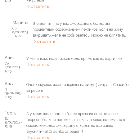
не успела.
17:18
ответить
Марина
Это значит, что у вас смородина с большим
Ср,
процентным содержанием пектинов. Если на зиму
07/08/2013
закрывать желе не собираетесь, можно не кипятить.
- 17:22
ответить
Алия
У меня тоже получилось желе прямо как на картинке !!!
Ср,
ответить
07/08/2013 -
17:25
Алла
Очень вкусное желе, закрыла на зиму 3 литра :)) Спасибо
Пт,
за рецепт!
09/08/2013 -
ответить
21:03
Гость
А у меня желе вышло более прозрачное и не такое
Вс,
твердое, больше похоже на гель, наверное потому что в
11/08/2013 -
соковыжималке смородину отжала, но все равно
13:49
вкуснятина! Спасибо за рецепт!
ответить