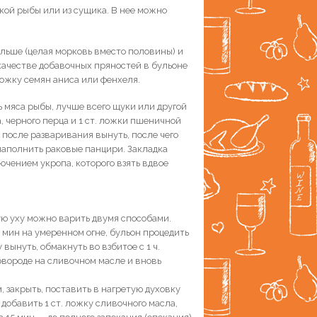
лкой рыбы или из сущика. В нее можно
ольше (целая морковь вместо половины) и
 качестве добавочных пряностей в бульоне
ложку семян аниса или фенхеля.
ть мяса рыбы, лучше всего щуки или другой
, черного перца и 1 ст. ложки пшеничной
ю после разваривания вынуть, после чего
 наполнить раковые панцири. Закладка
лючением укропа, которого взять вдвое
ую уху можно варить двумя способами.
0 мин на умеренном огне, бульон процедить
вынуть, обмакнуть во взбитое с 1 ч.
овороде на сливочном масле и вновь
, закрыть, поставить в нагретую духовку
, добавить 1 ст. ложку сливочного масла,