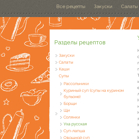
Перейти к основному содержанию
Все рецепты
Закуски
Салаты
Разделы рецептов
Закуски
Салаты
Каши
Супы
Рассольники
Куриный суп (супы на курином
бульоне)
Борщи
Щи
Солянки
Уха русская
Суп-лапша
Овощной суп