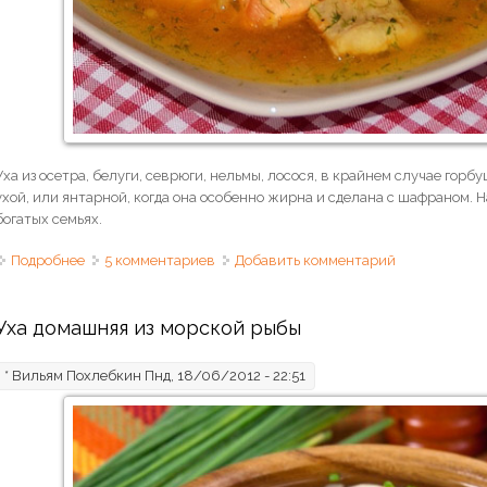
Уха из осетра, белуги, севрюги, нельмы, лосося, в крайнем случае гор
ухой, или янтарной, когда она особенно жирна и сделана с шафраном. 
богатых семьях.
Подробнее
о Уха из красной рыбы «Янтарная»
5 комментариев
Добавить комментарий
Уха домашняя из морской рыбы
*
Вильям Похлебкин
Пнд, 18/06/2012 - 22:51