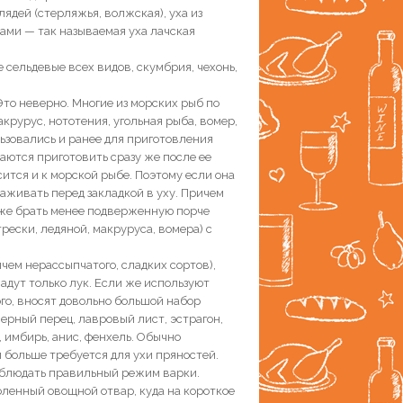
ядей (стерляжья, волжская), уха из
ками — так называемая уха лачская
е сельдевые всех видов, скумбрия, чехонь,
Это неверно. Многие из морских рыб по
акрурус, нототения, угольная рыба, вомер,
льзовались и ранее для приготовления
аются приготовить сразу же после ее
ится и к морской рыбе. Поэтому если она
аживать перед закладкой в уху. Причем
у же брать менее подверженную порче
рески, ледяной, макруруса, вомера) с
чем нерассыпчатого, сладких сортов),
ладут только лук. Если же используют
ого, вносят довольно большой набор
 черный перец, лавровый лист, эстрагон,
 имбирь, анис, фенхель. Обычно
 больше требуется для ухи пряностей.
соблюдать правильный режим варки.
оленный овощной отвар, куда на короткое