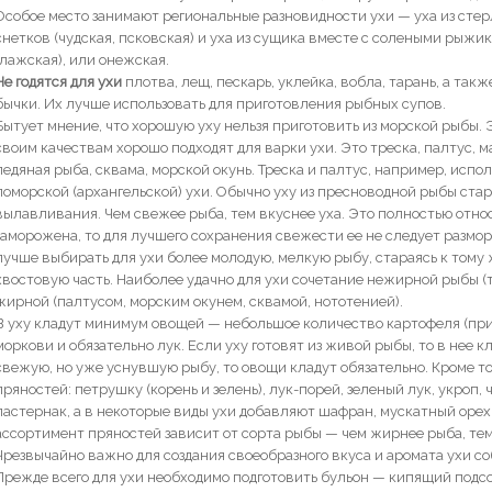
Особое место занимают региональные разновидности ухи — уха из стерл
снетков (чудская, псковская) и уха из сущика вместе с солеными рыжи
(лажская), или онежская.
Не годятся для ухи
плотва, лещ, пескарь, уклейка, вобла, тарань, а такж
бычки. Их лучше использовать для приготовления рыбных супов.
Бытует мнение, что хорошую уху нельзя приготовить из морской рыбы. 
своим качествам хорошо подходят для варки ухи. Это треска, палтус, м
ледяная рыба, сквама, морской окунь. Треска и палтус, например, испо
поморской (архангельской) ухи. Обычно уху из пресноводной рыбы стар
вылавливания. Чем свежее рыба, тем вкуснее уха. Это полностью относ
заморожена, то для лучшего сохранения свежести ее не следует размор
лучше выбирать для ухи более молодую, мелкую рыбу, стараясь к том
хвостовую часть. Наиболее удачно для ухи сочетание нежирной рыбы (т
жирной (палтусом, морским окунем, сквамой, нототенией).
В уху кладут минимум овощей — небольшое количество картофеля (при
моркови и обязательно лук. Если уху готовят из живой рыбы, то в нее к
свежую, но уже уснувшую рыбу, то овощи кладут обязательно. Кроме т
пряностей: петрушку (корень и зелень), лук-порей, зеленый лук, укроп,
пастернак, а в некоторые виды ухи добавляют шафран, мускатный орех,
ассортимент пряностей зависит от сорта рыбы — чем жирнее рыба, тем
Чрезвычайно важно для создания своеобразного вкуса и аромата ухи 
Прежде всего для ухи необходимо подготовить бульон — кипящий подс