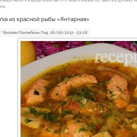
поверх налить хорошо взбитые 1—2 яйца и вновь поставить в духовку на
яиц.
Уха из красной рыбы «Янтарная»
*
Вильям Похлебкин
Пнд, 18/06/2012 - 23:06