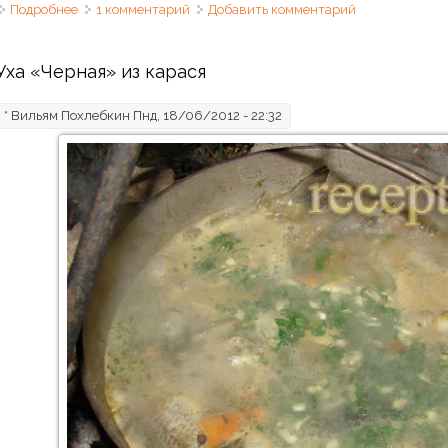
Подробнее
о Уха домашняя из морской рыбы
1 комментарий
Добавить комментарий
Уха «Черная» из карася
*
Вильям Похлебкин
Пнд, 18/06/2012 - 22:32