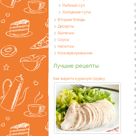
Рыбный суп
Холодные супы
Вторые блюда
Десерты
Выпечка
Соусы
Напитки
Консервирование
Лучшие рецепты
Как варить куриную грудку