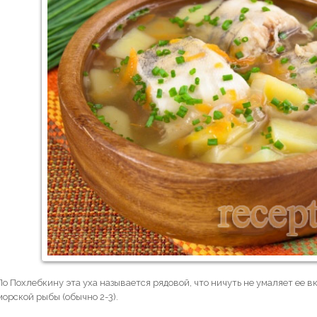
По Похлебкину эта уха называется рядовой, что ничуть не умаляет ее в
морской рыбы (обычно 2-3).