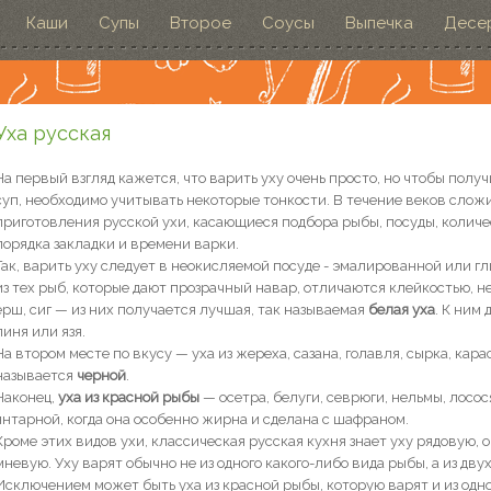
Каши
Супы
Второе
Соусы
Выпечка
Десе
Уха русская
На первый взгляд кажется, что варить уху очень просто, но чтобы полу
суп, необходимо учитывать некоторые тонкости. В течение веков сло
приготовления русской ухи, касающиеся подбора рыбы, посуды, количе
порядка закладки и времени варки.
Так, варить уху следует в неокисляемой посуде - эмалированной или г
из тех рыб, которые дают прозрачный навар, отличаются клейкостью, н
ерш, сиг — из них получается лучшая, так называемая
белая уха
. К ним
линя или язя.
На втором месте по вкусу — уха из жереха, сазана, голавля, сырка, кара
называется
черной
.
Наконец,
уха из красной рыбы
— осетра, белуги, севрюги, нельмы, лосос
янтарной, когда она особенно жирна и сделана с шафраном.
Кроме этих видов ухи, классическая русская кухня знает уху рядовую, 
мневую. Уху варят обычно не из одного какого-либо вида рыбы, а из двух
Исключением может быть уха из красной рыбы, которую варят и из одно