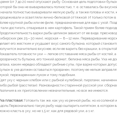
время (от 7 до 20 мин) опускают рыбу. Основная цель подготовки бульо
которой бы она не вываривалась полностью, т. е. оставалась бы вкусно
сначала полностью вываривали мелкую рыбу, а также головы и кости, 
процеживали и осветляли яично-белковой оттяжкой. И только потом в
более крупной рыбы или ее филе, предназначенные для еды с ухой. По
стали достигать, отваривая в нем картофель. Такой прием более подхо
Продолжительность варки рыбы целиком зависит от ее вида: пресновод
сибирских рек 25—30 мин), морская — 8—12 мин. Переваривание морск
делает его жестким и ухудшает вкус самого бульона, который становит
получится значительно вкуснее, если ее варить без крышки, в открытой
Показатель готовности ухи — легкое отставание мяса рыбы от костей, 
прозрачность бульона, его тонкий аромат, белизна мяса рыбы. Уха не 
запаха, каким нередко обладают рыбные супы, при варке которых допу
Бульон в ухе должен оставаться прозрачен, поэтому ее нельзя заправля
мукой, пережаренным луком и тому подобным.
Едят уху с черным хлебом или с рыбной кулебякой, пирогами, начиненны
либо рыбой (расстегаи). Разновидности старинной русской ухи: сборная
Различия в их приготовлении незначительные, но все же имеются.
Уха пластовая:
Готовить так же, как уху из речной рыбы, но из солено
вдоль.Первоначально такую рыбу надо ошпарить кипятком, в котором ва
можно класть в уху, но не 1,5 кг, как для рядовой ухи, а 1 кг.