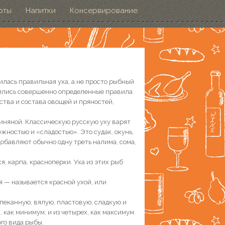
рты
Напитки
Консервирование
чилась правильная уха, а не просто рыбный
жились совершенно определенные правила
ства и состава овощей и пряностей,
линяной. Классическую русскую уху варят
ежностью и «сладостью». Это судак, окунь,
 добавляют обычно одну треть налима, сома,
ся, карпа, красноперки. Уха из этих рыб
я — называется красной ухой, или
опеканную, вялую, пластовую, сладкую и
, как минимум, и из четырех, как максимум.
го вида рыбы.