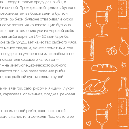
на — создать такую среду для рыбы, в
й и сочной. Прежде с этой целью в бульоне
которые затем выбрасывали, а бульон
 этом рыбном бульоне отваривали куски
зднее уплотнения консистенции бульона
дит к приготовлению ухи из морской рыбы.
ная рыба варится 15— 20 мин (а рыба
ой рыбы ухудшает качество рыбного мяса,
ся менее сладким, менее ароматным. Уха
 посуде и на умеренном или слабом огне.
а показатель хорошего качества —
должна иметь специфического рыбного
скается сильное разваривание рыбы.
ть, как рыбный суп, маслом, крупой,
ми вязигой, саго, рисом и яйцами, луком
, карасевая, опеканная, сладкая, раковая.
й и провяленной рыбы, распластанной
рился анис или фенхель. После этого ее