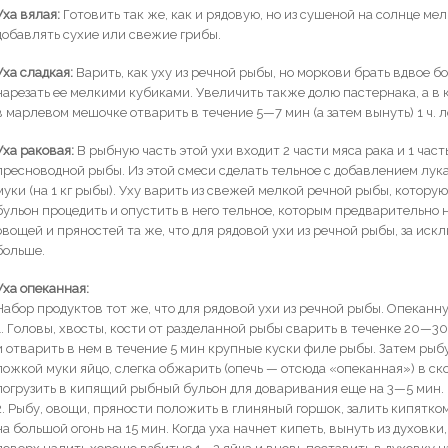
Уха вялая:
Готовить так же, как и рядовую, но из сушеной на солнце ме
добавлять сухие или свежие грибы.
Уха сладкая:
Варить, как уху из речной рыбы, но моркови брать вдвое б
нарезать ее мелкими кубиками. Увеличить также долю пастернака, а в
в марлевом мешочке отварить в течение 5—7 мин (а затем вынуть) 1 ч. 
Уха раковая:
В рыбную часть этой ухи входит 2 части мяса рака и 1 час
пресноводной рыбы. Из этой смеси сделать тельное с добавлением лука
муки (на 1 кг рыбы). Уху варить из свежей мелкой речной рыбы, котору
бульон процедить и опустить в него тельное, которым предварительно
овощей и пряностей та же, что для рядовой ухи из речной рыбы, за иск
больше.
Уха опеканная:
Набор продуктов тот же, что для рядовой ухи из речной рыбы. Опеканн
1. Головы, хвосты, кости от разделанной рыбы сварить в теченке 20—3
и отварить в нем в течение 5 мин крупные куски филе рыбы. Затем рыбу 
ложкой муки яйцо, слегка обжарить (опечь — отсюда «опеканная») в ск
погрузить в кипящий рыбный бульон для доваривания еще на 3—5 мин.
2. Рыбу, овощи, пряности положить в глиняный горшок, залить кипятком
на большой огонь на 15 мин. Когда уха начнет кипеть, вынуть из духовки