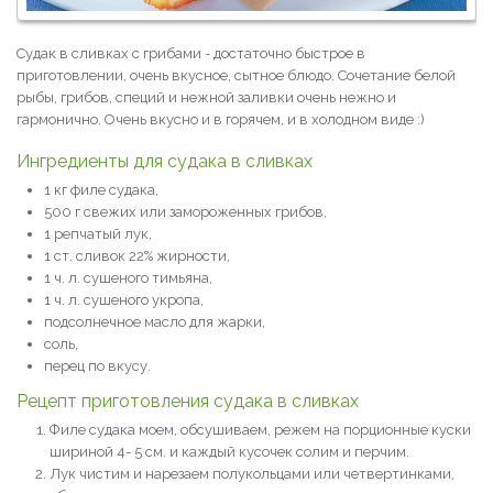
Судак в сливках с грибами - достаточно быстрое в
приготовлении, очень вкусное, сытное блюдо. Сочетание белой
рыбы, грибов, специй и нежной заливки очень нежно и
гармонично. Очень вкусно и в горячем, и в холодном виде :)
Ингредиенты для судака в сливках
1 кг филе судака,
500 г свежих или замороженных грибов,
1 репчатый лук,
1 ст. сливок 22% жирности,
1 ч. л. сушеного тимьяна,
1 ч. л. сушеного укропа,
подсолнечное масло для жарки,
соль,
перец по вкусу.
Рецепт приготовления судака в сливках
Филе судака моем, обсушиваем, режем на порционные куски
шириной 4- 5 см. и каждый кусочек солим и перчим.
Лук чистим и нарезаем полукольцами или четвертинками,