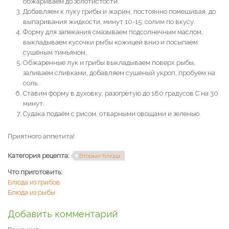
обжариваем до золотистости.
Добавляем к луку грибы и жарим, постоянно помешивая, до
выпаривания жидкости, минут 10-15, солим по вкусу.
Форму для запекания смазываем подсолнечным маслом,
выкладываем кусочки рыбы кожицей вниз и посыпаем
сушёным тимьяном.
Обжаренные лук и грибы выкладываем поверх рыбы,
заливаем сливками, добавляем сушеный укроп, пробуем на
соль.
Ставим форму в духовку, разогретую до 180 градусов С на 30
минут.
Судака подаём с рисом, отварными овощами и зеленью.
Приятного аппетита!
Категория рецепта:
Вторые блюда
Что приготовить:
Блюда из грибов
Блюда из рыбы
Добавить комментарий