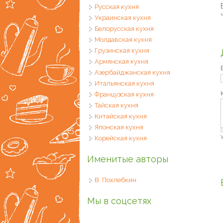
Русская кухня
Ч
Украинская кухня
Белорусская кухня
Молдавская кухня
Грузинская кухня
Армянская кухня
Азербайджанская кухня
Итальянская кухня
Французская кухня
Тайская кухня
Китайская кухня
Японская кухня
Корейская кухня
Именитые авторы
В. Похлебкин
Мы в соцсетях