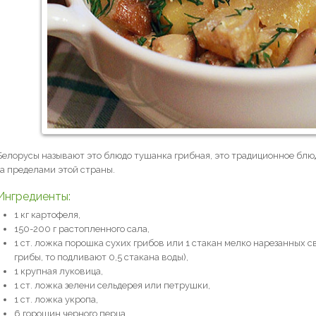
Белорусы называют это блюдо тушанка грибная, это традиционное блю
за пределами этой страны.
Ингредиенты:
1 кг картофеля,
150-200 г растопленного сала,
1 ст. ложка порошка сухих грибов или 1 стакан мелко нарезанных 
грибы, то подливают 0,5 стакана воды),
1 крупная луковица,
1 ст. ложка зелени сельдерея или петрушки,
1 ст. ложка укропа,
6 горошин черного перца,