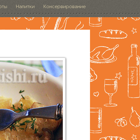
рты
Напитки
Консервирование