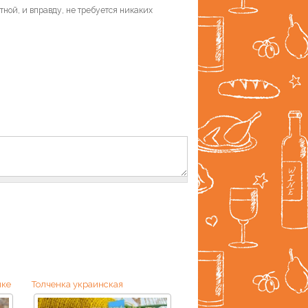
ной, и вправду, не требуется никаких
чке
Толченка украинская