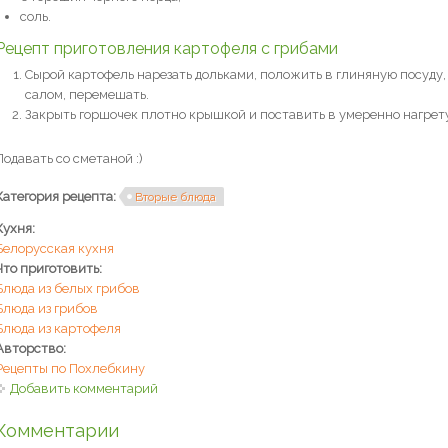
соль.
Рецепт приготовления картофеля с грибами
Сырой картофель нарезать дольками, положить в глиняную посуду,
салом, перемешать.
Закрыть горшочек плотно крышкой и поставить в умеренно нагре
Подавать со сметаной :)
Категория рецепта:
Вторые блюда
Кухня:
Белорусская кухня
Что приготовить:
Блюда из белых грибов
Блюда из грибов
Блюда из картофеля
Авторство:
Рецепты по Похлебкину
Добавить комментарий
Комментарии