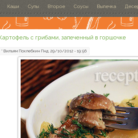
Каши
Супы
Второе
Соусы
Выпечка
Десе
Картофель с грибами, запеченный в горшочке
*
Вильям Похлебкин
Пнд, 29/10/2012 - 19:56