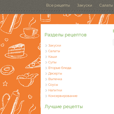
Перейти к основному содержанию
Все рецепты
Закуски
Салаты
Разделы рецептов
Закуски
Салаты
Каши
Супы
Вторые блюда
Десерты
Выпечка
Соусы
Напитки
Консервирование
Лучшие рецепты