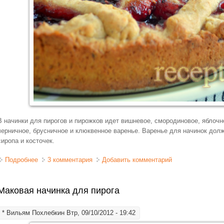
В начинки для пирогов и пирожков идет вишневое, смородиновое, яблочн
черничное, брусничное и клюквенное варенье. Варенье для начинок дол
сиропа и косточек.
Подробнее
о Начинка из варенья для пирогов и пирожков
3 комментария
Добавить комментарий
Маковая начинка для пирога
*
Вильям Похлебкин
Втр, 09/10/2012 - 19:42