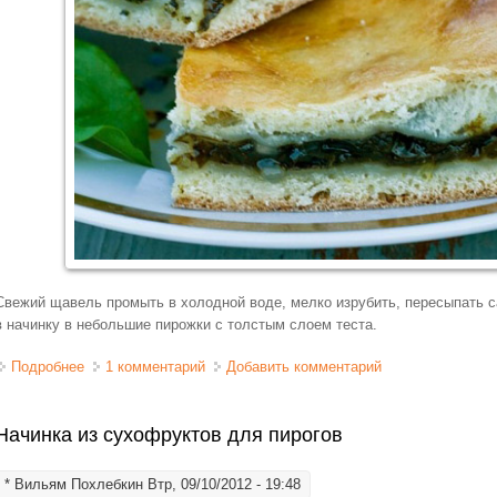
Свежий щавель промыть в холодной воде, мелко изрубить, пересыпать са
в начинку в небольшие пирожки с толстым слоем теста.
Подробнее
о Начинка из щавеля для пирога и пирожков
1 комментарий
Добавить комментарий
Начинка из сухофруктов для пирогов
*
Вильям Похлебкин
Втр, 09/10/2012 - 19:48