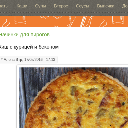
латы
Каши
Супы
Второе
Соусы
Выпечка
Де
Начинки для пирогов
Киш с курицей и беконом
*
Алена
Втр, 17/05/2016 - 17:13