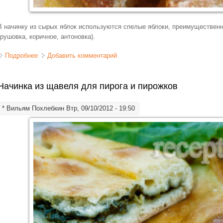
В начинку из сырых яблок используются спелые яблоки, преимущественно
грушовка, коричное, антоновка).
Подробнее
о Начинка из яблок для пирогов и пирожков
Добавить комментарий
Начинка из щавеля для пирога и пирожков
*
Вильям Похлебкин
Втр, 09/10/2012 - 19:50