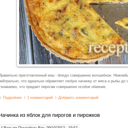
Правильно приготовленный киш - блюдо совершенно волшебное. Нежнейш
нейтрально, что идеально обрамляет любую начинку от мяса и рыбы до о
узнаваемо, что придает пирогам совершенно особое обаяние.
Подробнее
о Киш с курицей и беконом
1 комментарий
Добавить комментарий
Начинка из яблок для пирогов и пирожков
*
Вильям Похлебкин
Втр, 09/10/2012 - 19:52