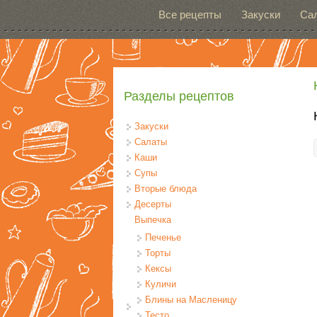
Перейти к основному содержанию
Все рецепты
Закуски
Са
Разделы рецептов
Закуски
Салаты
Каши
Супы
Вторые блюда
Десерты
Выпечка
Печенье
Торты
Кексы
Куличи
Блины на Масленицу
Тесто