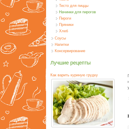
Тесто для пиццы
Начинки для пирогов
Пироги
Пряники
Хлеб
Соусы
Напитки
Консервирование
Лучшие рецепты
Как варить куриную грудку