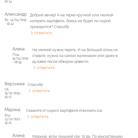
20:14
Александр
Добрый вечер! А на терке крупной или мелкой
Вс, 14/04/2019
натереть картофель, боюсь не будет ли сырой,
- 19:42
прожарится? Спасибо
ответить
Алена
На мелкой нужно тереть. И на большой огонь не
Пнд,
ставьте, нужно на самом маленьком или даже в
15/04/2019
духовке после обжарки довести.
- 08:55
ответить
Вероника
Спасибо
Сб,
ответить
19/10/2019 -
19:27
Марина
Скажите от сырого картофеля отжимать сок
Втр,
ответить
13/12/2022 -
19:20
Алена
Марина, если лишний сок, то да. По консистенции