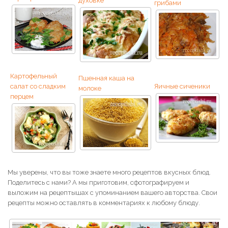
духовке
грибами
Картофельный
Пшенная каша на
салат со сладким
Яичные сиченики
молоке
перцем
Мы уверены, что вы тоже знаете много рецептов вкусных блюд.
Поделитесь с нами? А мы приготовим, сфотографируем и
выложим на рецептышах с упоминанием вашего авторства. Свои
рецепты можно оставлять в комментариях к любому блюду.