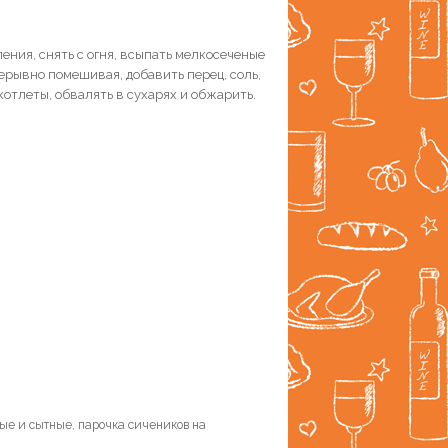
пения, снять с огня, всыпать мелкосеченые
ерывно помешивая, добавить перец, соль,
котлеты, обвалять в сухарях и обжарить.
ные и сытные, парочка сичеников на