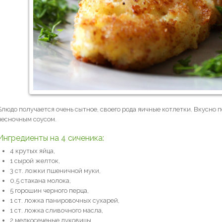
Блюдо получается очень сытное, своего рода яичные котлетки. Вкусно 
чесночным соусом.
Ингредиенты на 4 сиченика:
4 крутых яйца,
1 сырой желток,
3 ст. ложки пшеничной муки,
0,5 стакана молока,
5 горошин черного перца,
1 ст. ложка панировочных сухарей,
1 ст. ложка сливочного масла,
2 мелкосеченые луковицы