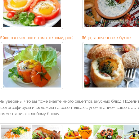
Яйцо, запеченное в томате (помидоре)
Яйцо, запеченное в булке
Мы уверены, что вы тоже знаете много рецептов вкусных блюд. Поделит
сфотографируем и выложим на рецептышах с упоминанием вашего авто
комментариях к любому блюду.