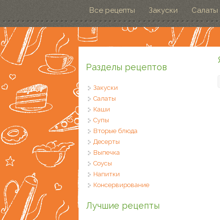
Перейти к основному содержанию
Все рецепты
Закуски
Салаты
Разделы рецептов
Закуски
Салаты
Каши
Супы
Вторые блюда
Десерты
Выпечка
Соусы
Напитки
Консервирование
Лучшие рецепты