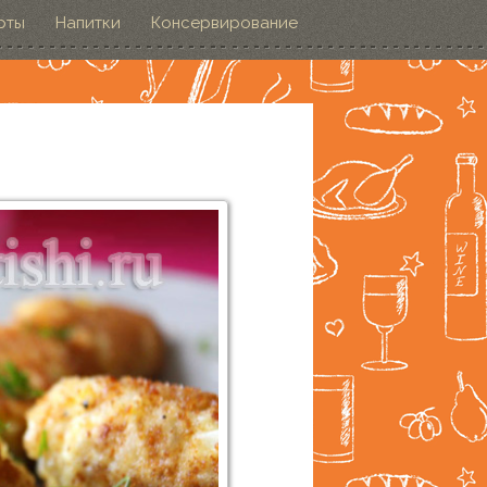
рты
Напитки
Консервирование