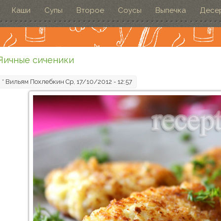
Каши
Супы
Второе
Соусы
Выпечка
Десе
Яичные сиченики
*
Вильям Похлебкин
Ср, 17/10/2012 - 12:57