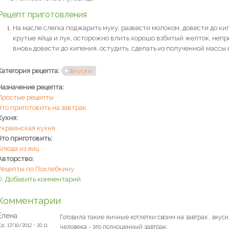
Рецепт приготовления
На масле слегка поджарить муку, развести молоком, довести до ки
крутые яйца и лук, осторожно влить хорошо взбитый желток, непр
вновь довести до кипения, остудить, сделать из полученной массы 
Категория рецепта:
Закуски
Назначение рецепта:
Простые рецепты
Что приготовить на завтрак
Кухня:
Украинская кухня
Что приготовить:
Блюда из яиц
Авторство:
Рецепты по Похлебкину
Добавить комментарий
Комментарии
Елена
Готовила такие яичные котлетки своим на завтрак , вкус
р, 17/10/2012 - 20:11
человека - это полноценный завтрак.