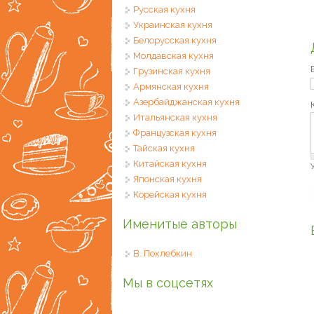
Русская кухня
Украинская кухня
Белорусская кухня
Молдавская кухня
Грузинская кухня
Армянская кухня
Азербайджанская кухня
Итальянская кухня
Французская кухня
Тайская кухня
Китайская кухня
Японская кухня
Корейская кухня
Именитые авторы
В. Похлебкин
Мы в соцсетях