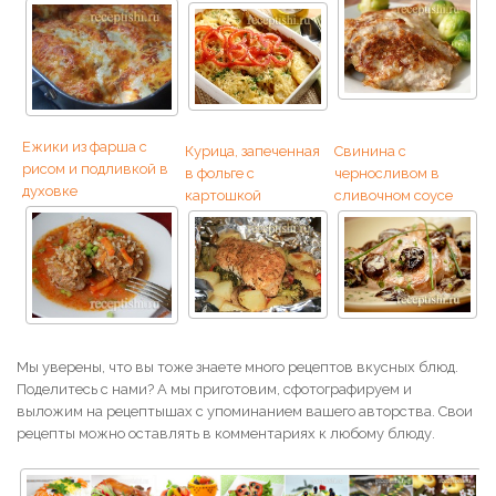
Ежики из фарша с
Курица, запеченная
Свинина с
рисом и подливкой в
в фольге с
черносливом в
духовке
картошкой
сливочном соусе
Мы уверены, что вы тоже знаете много рецептов вкусных блюд.
Поделитесь с нами? А мы приготовим, сфотографируем и
выложим на рецептышах с упоминанием вашего авторства. Свои
рецепты можно оставлять в комментариях к любому блюду.