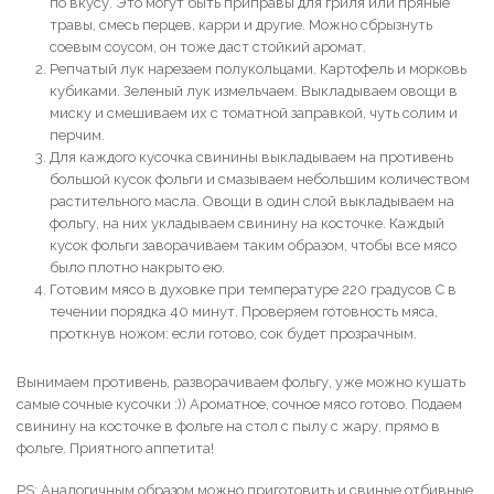
по вкусу. Это могут быть приправы для гриля или пряные
травы, смесь перцев, карри и другие. Можно сбрызнуть
соевым соусом, он тоже даст стойкий аромат.
Репчатый лук нарезаем полукольцами. Картофель и морковь
кубиками. Зеленый лук измельчаем. Выкладываем овощи в
миску и смешиваем их с томатной заправкой, чуть солим и
перчим.
Для каждого кусочка свинины выкладываем на противень
большой кусок фольги и смазываем небольшим количеством
растительного масла. Овощи в один слой выкладываем на
фольгу, на них укладываем свинину на косточке. Каждый
кусок фольги заворачиваем таким образом, чтобы все мясо
было плотно накрыто ею.
Готовим мясо в духовке при температуре 220 градусов С в
течении порядка 40 минут. Проверяем готовность мяса,
проткнув ножом: если готово, сок будет прозрачным.
Вынимаем противень, разворачиваем фольгу, уже можно кушать
самые сочные кусочки :)) Ароматное, сочное мясо готово. Подаем
свинину на косточке в фольге на стол с пылу с жару, прямо в
фольге. Приятного аппетита!
PS: Аналогичным образом можно приготовить и свиные отбивные,