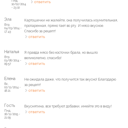
Пнд,
ответить
10/02/2014
- 23:10
Эля
Картошечки не жалейте, она получилась изумительная,
Втр,
пропаренная, прямо тает во рту. И мясо вкусное.
04/03/2014 -
Спасибо за рецепт!
17:43
ответить
Наталья
Я правда мясо без косточки брала, но вышло
Втр,
великолепно, спасибо!
03/06/2014 -
ответить
09:57
Елена
Не ожидала даже, что получится так вкусно! Благодарю
Вс,
за рецепт!
02/11/2014 -
ответить
18:21
Гость
Вкуснятина, все требуют добавки, имейте это в виду!
Пнд,
ответить
16/11/2015 -
21:09