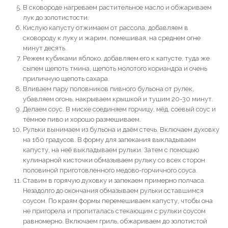
В сковороде нагреваем растительное масло и обжариваем
лук до золотистости.
Кислую капусту отжимаем от рассола, добавляем в
сковороду к луку и жарим, помешивая, на среднем огне
минут десять.
Режем кубиками яблоко, добавляем его к капусте, туда же
сыпем щепоть тмина, щепоть молотого кориандра и очень
приличную щепоть сахара.
Вливаем пару половников пивного бульона от рулек,
убавляем огонь, накрываем крышкой и тушим 20-30 минут.
Делаем соус. В миске соединяем горчицу, мёд, соевый соус и
тёмное пиво и хорошо размешиваем.
Рульки вынимаем из бульона и даём стечь. Включаем духовку
на 160 градусов. В форму для запекания выкладываем
капусту, на неё выкладываем рульки. Затем с помощью
кулинарной кисточки обмазываем рульку со всех сторон
половиной приготовленного медово-горчичного соуса.
Ставим в горячую духовку и запекаем примерно полчаса.
Незадолго до окончания обмазываем рульки оставшимся
соусом. По краям формы перемешиваем капусту, чтобы она
не пригорела и пропиталась стекающим с рульки соусом
равномерно. Включаем гриль, обжариваем до золотистой