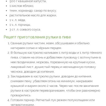
500 г квашеной капусты,
1 кислое яблоко,
тмин, кориандр, сахар по вкусу,
растительное масло для жарки,
1 ч. л. мёда,
1 ч. л. горчицы,
3 ст. л. соевого соуса.
Рецепт приготовления рульки в пиве
Свиные рульки чистим, моем, обсушиваем и обильно
натираем солью и чёрным перцем.
В большую кастрюлю наливаем 1 литр воды и 1 литр тёмного
пива, ставим на огонь и добавляем луковицу с воткнутыми в
нее гвоздичками, морковь, порезанную на крупные куски,
лавровый лист, душистый перец и неочищенную головку
чеснока, доводим до кипения.
Закладываем в кастрюлю рульки, доводим до кипения,
снимаем пену, убавляем огонь на минимум, накрываем
крышкой и варим около 2 часов. Через час после закипания
рульки в кастрюле переворачиваем, чтобы они равномерно
проварились.
Готовим гарнир. Репчатый лук режем полукольцами или
четвертинками.