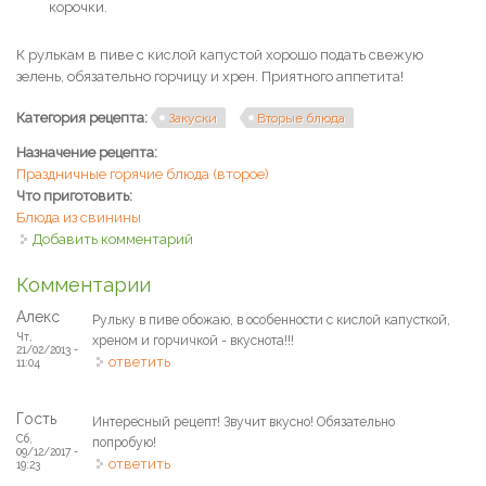
корочки.
К рулькам в пиве с кислой капустой хорошо подать свежую
зелень, обязательно горчицу и хрен. Приятного аппетита!
Категория рецепта:
Закуски
Вторые блюда
Назначение рецепта:
Праздничные горячие блюда (второе)
Что приготовить:
Блюда из свинины
Добавить комментарий
Комментарии
Алекс
Рульку в пиве обожаю, в особенности с кислой капусткой,
Чт,
хреном и горчичкой - вкуснота!!!
21/02/2013 -
ответить
11:04
Гость
Интересный рецепт! Звучит вкусно! Обязательно
Сб,
попробую!
09/12/2017 -
ответить
19:23