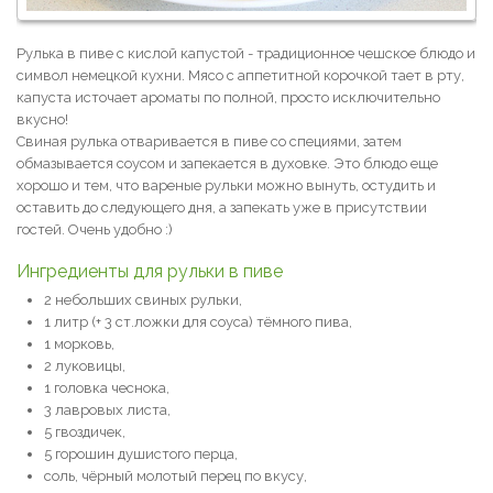
Рулька в пиве с кислой капустой - традиционное чешское блюдо и
символ немецкой кухни. Мясо с аппетитной корочкой тает в рту,
капуста источает ароматы по полной, просто исключительно
вкусно!
Свиная рулька отваривается в пиве со специями, затем
обмазывается соусом и запекается в духовке. Это блюдо еще
хорошо и тем, что вареные рульки можно вынуть, остудить и
оставить до следующего дня, а запекать уже в присутствии
гостей. Очень удобно :)
Ингредиенты для рульки в пиве
2 небольших свиных рульки,
1 литр (+ 3 ст.ложки для соуса) тёмного пива,
1 морковь,
2 луковицы,
1 головка чеснока,
3 лавровых листа,
5 гвоздичек,
5 горошин душистого перца,
соль, чёрный молотый перец по вкусу,