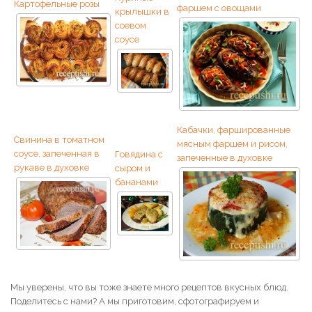
Картофельные розы
фаршем с овощами
крылышки в
соевом
соусе
Кабачки, фаршированные
Свинина в томатном
мясным фаршем и рисом,
соусе, запеченная в
Говядина с
запеченные в духовке
рукаве в духовке
сыром и
бананами
Мы уверены, что вы тоже знаете много рецептов вкусных блюд.
Поделитесь с нами? А мы приготовим, сфотографируем и