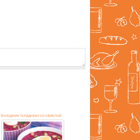
Холодник (хладник) со свеклой