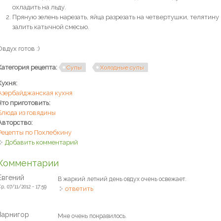
охладить на льду.
Пряную зелень нарезать, яйца разрезать на четвертушки, телятину
залить катычной смесью.
Овдух готов :)
Категория рецепта:
Супы
Холодные супы
Кухня:
Азербайджанская кухня
Что приготовить:
Блюда из говядины
Авторство:
Рецепты по Похлебкину
Добавить комментарий
Комментарии
Евгений
В жаркий летний день овдух очень освежает.
р, 07/11/2012 - 17:59
ответить
Зарнигор
Мне очень понравилось.