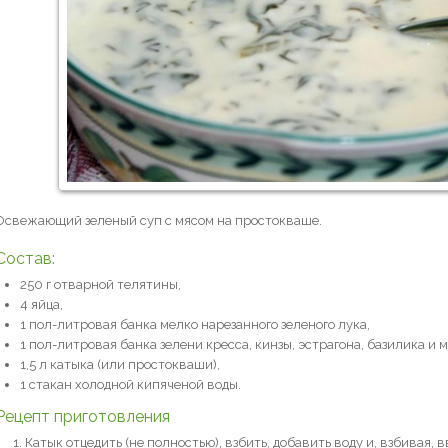
Освежающий зеленый суп с мясом на простокваше.
Состав:
250 г отварной телятины,
4 яйца,
1 пол-литровая банка мелко нарезанного зеленого лука,
1 пол-литровая банка зелени кресса, кинзы, эстрагона, базилика и 
1,5 л катыка (или простокваши),
1 стакан холодной кипяченой воды.
Рецепт приготовления
Катык отцедить (не полностью), взбить, добавить воду и, взбивая,