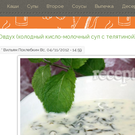
Каши
Супы
Второе
Соусы
Выпечка
Десе
Овдух (холодный кисло-молочный суп с телятиной
*
Вильям Похлебкин
Вс, 04/11/2012 - 14:59