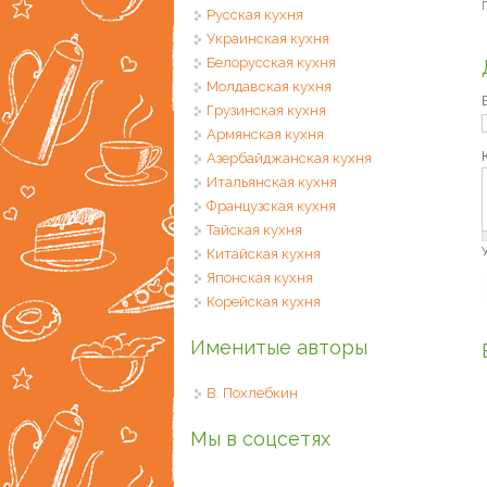
Русская кухня
Украинская кухня
Белорусская кухня
Молдавская кухня
Грузинская кухня
Армянская кухня
Азербайджанская кухня
Итальянская кухня
Французская кухня
Тайская кухня
Китайская кухня
Японская кухня
Корейская кухня
Именитые авторы
В. Похлебкин
Мы в соцсетях