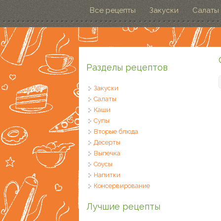
Перейти к основному содержанию
Все рецепты
Закуски
Салаты
Разделы рецептов
Закуски
Салаты
Каши
Супы
Вторые блюда
Десерты
Выпечка
Соусы
Напитки
Консервирование
Лучшие рецепты