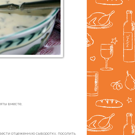
мяты вместе,
 ввести отцеженную сыворотку, посолить,