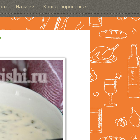
рты
Напитки
Консервирование
)