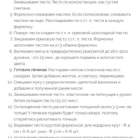
Замешиваем тесто. Тесто по консистенции, как густая
сметана.
Формочки смазываем маслом. Если силиконовые, смазывать
маслом не надо. Раскладываем по 1 ст. л. теста в каждую
формочку.
Поверх теста кладем по 1 ч. л. ореховой шоколадной пасты.
Закрываем ореховую пасту 1 ст. л. теста. Формочки
заполняем тестом на 2/3 объема формочки.
Выпекаем кексы в предварительно разогретой до 180-190с
духовке, ~20-25 мин., до хорошего подъема и золотистого
цвета.
Готовим печенье.
Растираем мягкое сливочное масло с
сахаром. Затем добавим желток, и сметану, перемешаем.
Смешаем муку с разрыхлителем, щепоткой ванилина и
добавим к полученной ранее массе.
Замешиваем мягкое тесто, эластичное, не липнущее к рукам.
Затем охладим тесто (15-20 мин.).
Охлажденное тесто раскатываем толщиной около 3-5 мм, не
толще! У печенья подъем будет только вверх, поэтому
старайтесь раскатывать тоньше.
Вырезаем тесто круглой формочкой: для мордочки круг - Ф 4
см = 6-8 шт, уши - Ф 3 см = 6-8 шт.
Укладываем печенье на смазанный противень или пекарскую