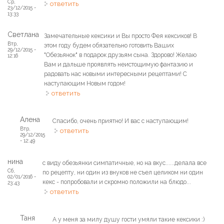
Ср,
ответить
23/12/2015 -
13:33
Светлана
Замечательные кексики и Вы просто Фея кексиков! В
Втр,
этом году будем обязательно готовить Ваших
29/12/2015 -
"Обезьянок" в подарок друзьям сына. Здорово! Желаю
12:16
Вам и дальше проявлять неистощимую фантазию и
радовать нас новыми интересными рецептами! С
наступающим Новым годом!
ответить
Алена
Спасибо, очень приятно! И вас с наступающим!
Втр,
ответить
29/12/2015
- 12:49
нина
с виду обезьянки симпатичные, но на вкус......делала все
Сб,
по рецепту, ни один из внуков не съел целиком ни один
02/01/2016 -
кекс - попробовали и скромно положили на блюдо...
23:43
ответить
Таня
А у меня за милу душу гости умяли такие кексики :)