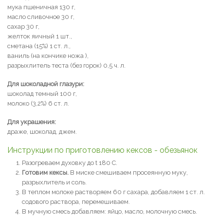
мука пшеничная 130 г,
масло сливочное 30 г,
сахар 30 г,
желток яичный 1 шт.,
сметана (15%) 1 ст. л.,
ваниль (на кончике ножа ),
разрыхлитель теста (без горок) 0,5 ч. л.
Для шоколадной глазури:
шоколад темный 100 г,
молоко (3,2%) 6 ст. л.
Для украшения:
драже, шоколад, джем.
Инструкции по приготовлению кексов - обезьянок
Разогреваем духовку до t 180 С.
Готовим кексы.
В миске смешиваем просеянную муку,
разрыхлитель и соль.
В теплом молоке растворяем 60 г сахара, добавляем 1 ст. л.
содового раствора, перемешиваем.
В мучную смесь добавляем: яйцо, масло, молочную смесь.