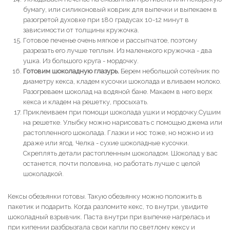
бумагу, или силиконовый коврик для выпечки и выпекаем в
разогретой духовке при 180 градусах 10-12 минут в
зависимости от толщины кружочка.
Готовое печенье очень мягкое и рассыпчатое, поэтому
разрезать его лучше теплым. Из маленького кружочка - два
ушка. Из большого круга - мордочку.
Готовим шоколадную глазурь.
Берем небольшой сотейник по
диаметру кекса, кладем кусочки шоколада и вливаем молоко.
Разогреваем шоколад на водяной бане. Макаем в него верх
кекса и кладем на решетку, просыхать.
Приклеиваем при помощи шоколада ушки и мордочку.Сушим
на решетке. Улыбку можно нарисовать с помощью джема или
растопленного шоколада. Глазки и нос тоже, но можно и из
драже или ягод. Челка - сухие шоколадные кусочки.
Скреплять детали растопленным шоколадом. Шоколад у вас
останется, почти половина, но работать лучше с целой
шоколадкой.
Кексы обезьянки готовы. Такую обезьянку можно положить в
пакетик и подарить. Когда разломите кекс, то внутри, увидите
шоколадный взрывчик. Паста внутри при выпечке нагрелась и
при кипении разбрызгала свои капли по светлому кексу и