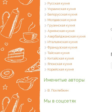
Русская кухня
Украинская кухня
Белорусская кухня
Молдавская кухня
Грузинская кухня
Армянская кухня
Азербайджанская кухня
Итальянская кухня
Французская кухня
Тайская кухня
Китайская кухня
Японская кухня
Корейская кухня
Именитые авторы
В. Похлебкин
Мы в соцсетях