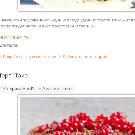
Знаменитый "Муравейник" - один из всегда удачных тортов. Не нужно в
что-то пойдет не так, а вкус просто замечательный.
Ингредиенты
Для теста:
Подробнее
о Торт "Муравейник" с орехами
3 комментария
Добавить комментарий
Торт "Трио"
*
Катерина Мор
Пт, 21/12/2012 - 21:10