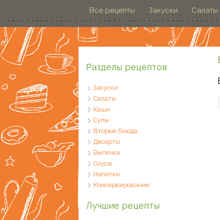
Перейти к основному содержанию
Все рецепты
Закуски
Салаты
Разделы рецептов
Закуски
Салаты
Каши
Супы
Вторые блюда
Десерты
Выпечка
Соусы
Напитки
Консервирование
Лучшие рецепты