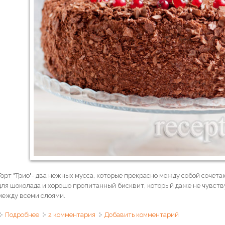
Торт "Трио"- два нежных мусса, которые прекрасно между собой сочет
для шоколада и хорошо пропитанный бисквит, который даже не чувств
между всеми слоями.
Подробнее
о Торт "Трио"
2 комментария
Добавить комментарий