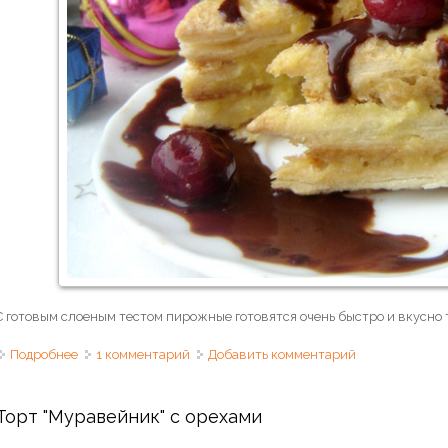
С готовым слоеным тестом пирожные готовятся очень быстро и вкусно т
Подробнее
о Пирожное " Снежана"
1 комментарий
Добавить комментарий
Торт "Муравейник" с орехами