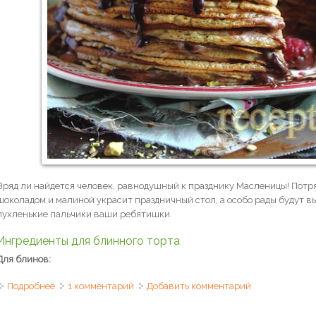
Вряд ли найдется человек, равнодушный к празднику Масленицы! Пот
шоколадом и малиной украсит праздничный стол, а особо рады будут в
пухленькие пальчики ваши ребятишки.
Ингредиенты для блинного торта
Для блинов:
Подробнее
о Блинный торт с шоколадом и малиной
1 комментарий
Добавить комментарий