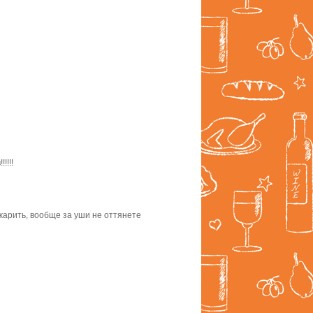
!!!!
жарить, вообще за уши не оттянете