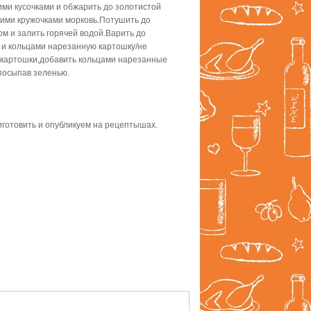
ми кусочками и обжарить до золотистой
кими кружочками морковь.Потушить до
ом и залить горячей водой.Варить до
 и кольцами нарезанную картошку/не
и картошки,добавить кольцами нарезанные
посыпав зеленью.
готовить и опубликуем на рецептышах.