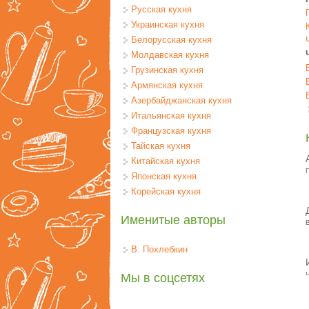
Русская кухня
Украинская кухня
Белорусская кухня
Молдавская кухня
Грузинская кухня
Армянская кухня
Азербайджанская кухня
Итальянская кухня
Французская кухня
Тайская кухня
Китайская кухня
Японская кухня
Корейская кухня
Именитые авторы
В. Похлебкин
Мы в соцсетях