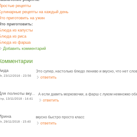
Простые рецепты
Кулинарные рецепты на каждый день
Что приготовить на ужин
Что приготовить:
Блюда из капусты
Блюда из риса
Блюда из фарша
Добавить комментарий
Комментарии
Аида
Это супер, настолько блюдо лениво и вкусно, что нет слов!!
Пт, 23/12/2016 - 23:56
ответить
Для полноты вку...
А если давить морковочки, а фарш с луком немножко об
Втр, 13/11/2018 - 14:41
ответить
Ирина
вкусно быстро просто класс
Чт, 29/11/2018 - 15:40
ответить