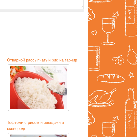
Отварной рассыпчатый рис на гарнир
Тефтели с рисом и овощами в
сковороде