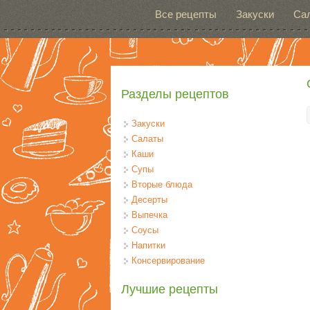
Перейти к основному содержанию
Все рецепты
Закуски
Са
Разделы рецептов
Закуски
Салаты
Каши
Супы
Вторые блюда
Десерты
Выпечка
Соусы
Напитки
Консервирование
Лучшие рецепты