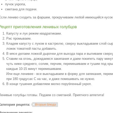
пучок укропа,
сметана для подачи.
Если лениво сходить за фаршем, прокручиваем любой имеющийся кусок 
Рецепт приготовления ленивых голубцов
Капусту и лук режем квадратиками.
Рис промываем.
Кладем капусту с луком в кастрюлю, сверху выкладываем слой сыр
ложек томатной пасты добавить.
В мясе делаем ложкой дырочки для выхода пара и выливаем сверху
Ставим на огонь, дожидаемся закипания и даем покипеть пару мину
чуть ниже среднего, солим, перчим, перемешиваем и тушим под кры
каждые 10-15 минут перемешиваем.
Или еще ленивее - все выкладываем в форму для запекания, перем
при 180 градусах С на час, и даже помешивать не нужно.
В конце тушения добавляем мелко порубленный укроп.
Ленивые голубцы готовы. Подаем со сметаной. Приятного аппетита!
Категория рецепта:
Вторые блюда
Назначение рецепта: