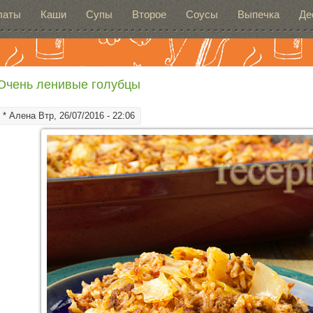
латы
Каши
Супы
Второе
Соусы
Выпечка
Де
Очень ленивые голубцы
*
Алена
Втр, 26/07/2016 - 22:06