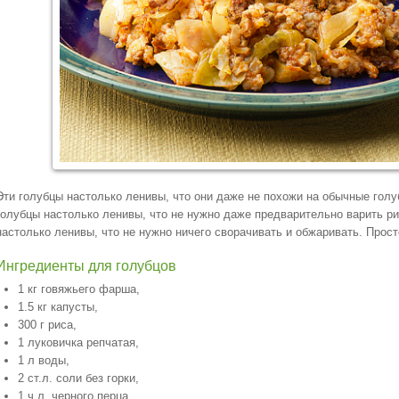
Эти голубцы настолько ленивы, что они даже не похожи на обычные голу
голубцы настолько ленивы, что не нужно даже предварительно варить ри
настолько ленивы, что не нужно ничего сворачивать и обжаривать. Прост
Ингредиенты для голубцов
1 кг говяжьего фарша,
1.5 кг капусты,
300 г риса,
1 луковичка репчатая,
1 л воды,
2 ст.л. соли без горки,
1 ч.л. черного перца,