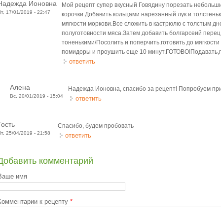
Надежда Ионовна
Мой рецепт супер вкусный Говядину порезать небольши
Чт, 17/01/2019 - 22:47
корочки.Добавить кольцами нарезанный лук и толстень
мягкости моркови.Все сложить в кастрюлю с толстым дн
полуготовности мяса.Затем добавить болгарсеий перец
тоненькими/Посолить и поперчить.готовить до мягкост
помидоры и проушить еще 10 минут.ГОТОВО!Подавать,
ответить
Алена
Надежда Ионовна, спасибо за рецепт! Попробуем при
Вс, 20/01/2019 - 15:04
ответить
Гость
Спасибо, будем пробовать
Чт, 25/04/2019 - 21:58
ответить
Добавить комментарий
Ваше имя
Комментарии к рецепту
*