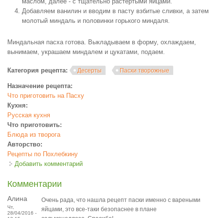
маслом, далее - с тщательно растертыми яйцами.
Добавляем ванилин и вводим в пасту взбитые сливки, а затем
молотый миндаль и половинки горького миндаля.
Миндальная пасха готова. Выкладываем в форму, охлаждаем,
вынимаем, украшаем миндалем и цукатами, подаем.
Категория рецепта:
Десерты
Пасхи творожные
Назначение рецепта:
Что приготовить на Пасху
Кухня:
Русская кухня
Что приготовить:
Блюда из творога
Авторство:
Рецепты по Похлебкину
Добавить комментарий
Комментарии
Алина
Очень рада, что нашла рецепт паски именно с вареными
Чт,
яйцами, это все-таки безопаснее в плане
28/04/2016 -