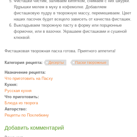
Фисташки чистим, заливаем кипятком, снимаем с них шкурки.
Ядрышки мелем в муку в кофемолке. Добавляем
фисташковую пудру в творожную массу, перемешиваем. Цвет
наших пасочек будет всецело зависеть от качества фисташек.
Выкладываем творожную пасту в форму или порционные
формочки, или в вазочки. Украшаем фисташками и сушеной
клюквой.
Фисташковая творожная пасха готова. Приятного аппетита!
Категория рецепта:
Десерты
Пасхи творожные
Назначение рецепта:
Что приготовить на Пасху
Кухня:
Русская кухня
Что приготовить:
Блюда из творога
Авторство:
Рецепты по Похлебкину
Добавить комментарий