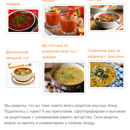
перцем
грибами
Щи постные из
Сливочное рагу из
квашеной капусты с
Диетический
кабачков с фасолью
грибами
овощной суп
Мы уверены, что вы тоже знаете много рецептов вкусных блюд.
Поделитесь с нами? А мы приготовим, сфотографируем и выложим
на рецептышах с упоминанием вашего авторства. Свои рецепты
можно оставлять в комментариях к любому блюду.