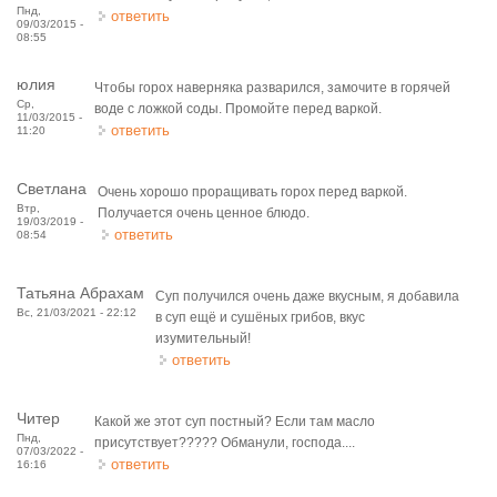
Пнд,
ответить
09/03/2015 -
08:55
юлия
Чтобы горох наверняка разварился, замочите в горячей
Ср,
воде с ложкой соды. Промойте перед варкой.
11/03/2015 -
ответить
11:20
Светлана
Очень хорошо проращивать горох перед варкой.
Втр,
Получается очень ценное блюдо.
19/03/2019 -
ответить
08:54
Татьяна Абрахам
Суп получился очень даже вкусным, я добавила
Вс, 21/03/2021 - 22:12
в суп ещё и сушёных грибов, вкус
изумительный!
ответить
Читер
Какой же этот суп постный? Если там масло
Пнд,
присутствует????? Обманули, господа....
07/03/2022 -
ответить
16:16