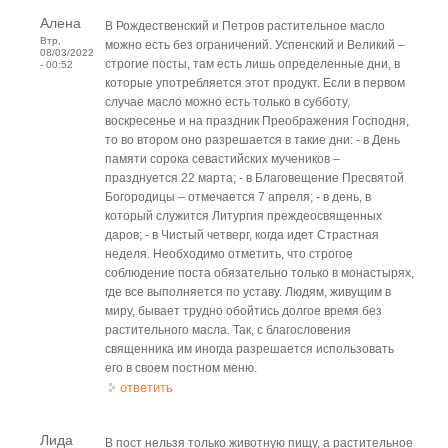
Алена
В Рождественский и Петров растительное масло
Втр,
можно есть без ограничений. Успенский и Великий –
08/03/2022
строгие посты, там есть лишь определенные дни, в
- 00:52
которые употребляется этот продукт. Если в первом
случае масло можно есть только в субботу,
воскресенье и на праздник Преображения Господня,
то во втором оно разрешается в такие дни: - в День
памяти сорока севастийских мучеников –
празднуется 22 марта; - в Благовещение Пресвятой
Богородицы – отмечается 7 апреля; - в день, в
который служится Литургия преждеосвященных
даров; - в Чистый четверг, когда идет Страстная
неделя. Необходимо отметить, что строгое
соблюдение поста обязательно только в монастырях,
где все выполняется по уставу. Людям, живущим в
миру, бывает трудно обойтись долгое время без
растительного масла. Так, с благословения
священника им иногда разрешается использовать
его в своем постном меню.
ответить
Лида
В пост нельзя только животную пищу, а растительное