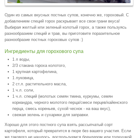
Один из самых вкусных постных супов, конечно же, гороховый. С
добавлением специй горох раскрывает все свои грани вкуса!
Выбирая желтый или зеленый колотый горох, а также пользуясь
разнообразием специй и трав, вы приготовите поразительное
разнообразие постных гороховых супов :)
Ингредиенты для горохового супа
1 л воды,
2/3 стакана гороха колотого,
1 крупная картофелина,
1 луковица,
2 ст.л. растительного масла,
1 ч.л. соли,
1 ч.л. специй (молотых семян тмина, куркумы, семян
кориандра, черного молотого перца/смеси перцев/кайенского
перца, смесь кореньев, сухой чеснок - на ваш вкус),
свежая зелень и сухарики для заправки.
Хорошо для этого постного супа взять рассыпчатый сорт
картофеля, который превратится в пюре без вашего участия. Если
же такового не нашлось, воспользуемся блендером или толкушкой