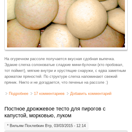
На огуречном рассоле получается вкусная сдобная выпечка.
Эдакие слегка солоноватые сладкие мини-булочки (кто пробовал,
тот поймет), мягкие внутри и хрустящие снаружи, с едва заметным
ароматом пряностей. По структуре слегка напоминают свежий
пряник. Никто и не догадается, что печенье на рассоле :)
Подробнее
о Печенье на огуречном рассоле постное
17 комментариев
Добавить комментарий
Постное дрожжевое тесто для пирогов с
капустой, морковью, луком
*
Вильям Похлебкин
Втр, 03/03/2015 - 12:14