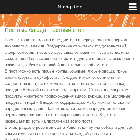
Перейти к основному содержанию
Navigation
Постные блюда, постный стол
Пост – это не голодовка и не диета, а в первую очередь период
духовного очищения. Воздержание от житейских удовольствий,
сквернословия, гнева, сексуальных отношений – все это должно
создать особое настроение, очистить душу и вызвать стремление к
покаянию, и без этого любой пост теряет свой смысл.
В пост можно есть любые крупы, бобовые, любые овощи, грибы,
орехи, фрукты и сухофрукты. Сладости можно, если они не
содержат масла, яиц и молока, то же самое касается выпечки,
правда в Великий пост и это под запретом. Строго под запретом
продукты животного происхождения (мясо, курица, все молочные
продукты, яйца) и блюда, их содержащие. Рыбу можно только по
определенным дням. Насчет остальных морепродуктов мнения
церкви разделились, кто-то приравнивает их к рыбе, кто-то
разрешает их есть на протяжении всего поста.
В этом разделе рецептов сайта Рецептыши.ру мы собрали для вас
самые вкусные постные рецепты на каждый день поста.
Угощайтесь :)