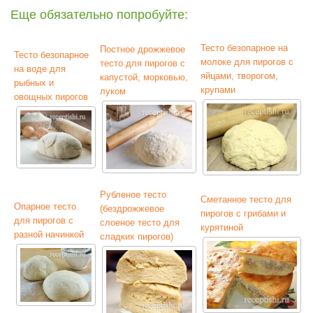
Еще обязательно попробуйте:
Тесто безопарное на
Постное дрожжевое
Тесто безопарное
молоке для пирогов с
тесто для пирогов с
на воде для
яйцами, творогом,
капустой, морковью,
рыбных и
крупами
луком
овощных пирогов
Рубленое тесто
Сметанное тесто для
Опарное тесто
(бездрожжевое
пирогов с грибами и
для пирогов с
слоеное тесто для
курятиной
разной начинкой
сладких пирогов)