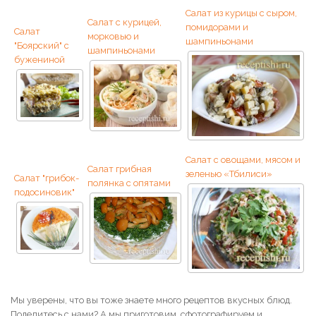
Салат из курицы с сыром,
Салат с курицей,
помидорами и
Салат
морковью и
шампиньонами
"Боярский" с
шампиньонами
бужениной
Салат с овощами, мясом и
Салат грибная
зеленью «Тбилиси»
Салат "грибок-
полянка с опятами
подосиновик"
Мы уверены, что вы тоже знаете много рецептов вкусных блюд.
Поделитесь с нами? А мы приготовим, сфотографируем и