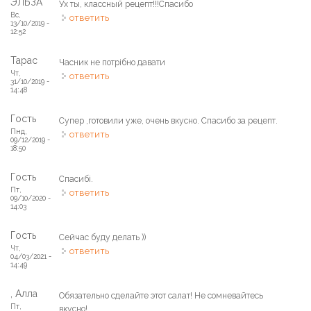
ЭЛЬЗА
Ух ты, классный рецепт!!!Спасибо
Вс,
ответить
13/10/2019 -
12:52
Тарас
Часник не потрібно давати
Чт,
ответить
31/10/2019 -
14:48
Гость
Супер ,готовили уже, очень вкусно. Спасибо за рецепт.
Пнд,
ответить
09/12/2019 -
18:50
Гость
Спасибі.
Пт,
ответить
09/10/2020 -
14:03
Гость
Сейчас буду делать ))
Чт,
ответить
04/03/2021 -
14:49
, Алла
Обязательно сделайте этот салат! Не сомневайтесь
Пт,
вкусно!