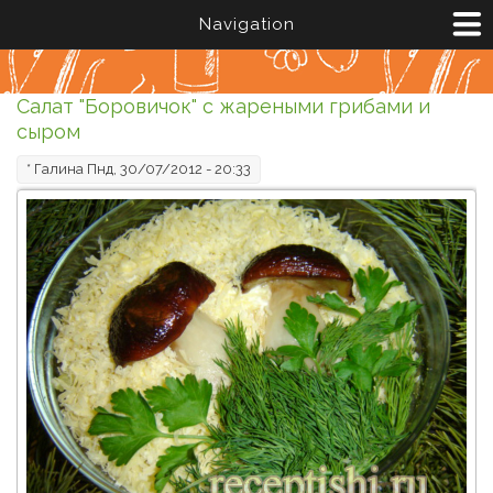
Перейти к основному содержанию
Navigation
Салат "Боровичок" с жареными грибами и
сыром
*
Галина
Пнд, 30/07/2012 - 20:33