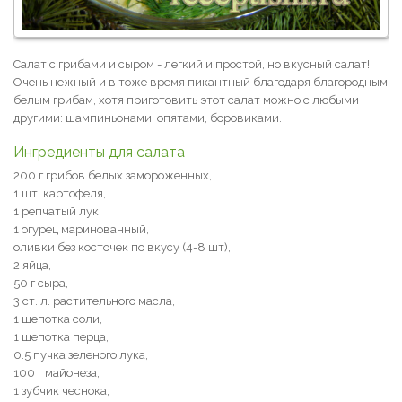
Салат с грибами и сыром - легкий и простой, но вкусный салат!
Очень нежный и в тоже время пикантный благодаря благородным
белым грибам, хотя приготовить этот салат можно с любыми
другими: шампиньонами, опятами, боровиками.
Ингредиенты для салата
200 г грибов белых замороженных,
1 шт. картофеля,
1 репчатый лук,
1 огурец маринованный,
оливки без косточек по вкусу (4-8 шт),
2 яйца,
50 г сыра,
3 ст. л. растительного масла,
1 щепотка соли,
1 щепотка перца,
0.5 пучка зеленого лука,
100 г майонеза,
1 зубчик чеснока,