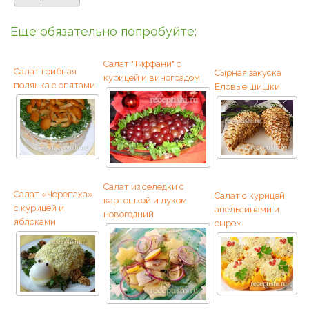
Еще обязательно попробуйте:
Салат "Тиффани" с
Салат грибная
Сырная закуска
курицей и виноградом
полянка с опятами
Еловые шишки
Салат из селедки с
Салат «Черепаха»
Салат с курицей,
картошкой и луком
с курицей и
апельсинами и
новогодний
яблоками
сыром