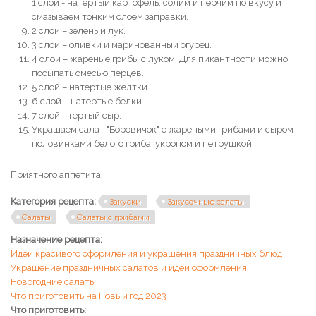
1 слой - натертый картофель, солим и перчим по вкусу и
смазываем тонким слоем заправки.
2 слой – зеленый лук.
3 слой – оливки и маринованный огурец.
4 слой – жареные грибы с луком. Для пикантности можно
посыпать смесью перцев.
5 слой – натертые желтки.
6 слой – натертые белки.
7 слой - тертый сыр.
Украшаем салат "Боровичок" с жареными грибами и сыром
половинками белого гриба, укропом и петрушкой.
Приятного аппетита!
Категория рецепта:
Закуски
Закусочные салаты
Салаты
Салаты с грибами
Назначение рецепта:
Идеи красивого оформления и украшения праздничных блюд
Украшение праздничных салатов и идеи оформления
Новогодние салаты
Что приготовить на Новый год 2023
Что приготовить: