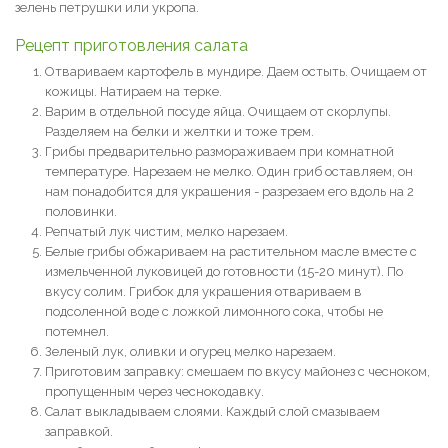
зелень петрушки или укропа.
Рецепт приготовления салата
Отвариваем картофель в мундире. Даем остыть. Очищаем от
кожицы. Натираем на терке.
Варим в отдельной посуде яйца. Очищаем от скорлупы.
Разделяем на белки и желтки и тоже трем.
Грибы предварительно размораживаем при комнатной
температуре. Нарезаем не мелко. Один гриб оставляем, он
нам понадобится для украшения - разрезаем его вдоль на 2
половинки.
Репчатый лук чистим, мелко нарезаем.
Белые грибы обжариваем на растительном масле вместе с
измельченной луковицей до готовности (15-20 минут). По
вкусу солим. Грибок для украшения отвариваем в
подсоленной воде с ложкой лимонного сока, чтобы не
потемнел.
Зеленый лук, оливки и огурец мелко нарезаем.
Приготовим заправку: смешаем по вкусу майонез с чесноком,
пропущенным через чеснокодавку.
Салат выкладываем слоями. Каждый слой смазываем
заправкой.