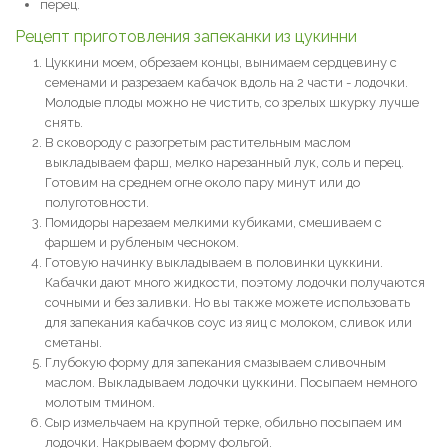
перец.
Рецепт приготовления запеканки из цукинни
Цуккини моем, обрезаем концы, вынимаем сердцевину с
семенами и разрезаем кабачок вдоль на 2 части - лодочки.
Молодые плоды можно не чистить, со зрелых шкурку лучше
снять.
В сковороду с разогретым растительным маслом
выкладываем фарш, мелко нарезанный лук, соль и перец.
Готовим на среднем огне около пару минут или до
полуготовности.
Помидоры нарезаем мелкими кубиками, смешиваем с
фаршем и рубленым чесноком.
Готовую начинку выкладываем в половинки цуккини.
Кабачки дают много жидкости, поэтому лодочки получаются
сочными и без заливки. Но вы также можете использовать
для запекания кабачков соус из яиц с молоком, сливок или
сметаны.
Глубокую форму для запекания смазываем сливочным
маслом. Выкладываем лодочки цуккини. Посыпаем немного
молотым тмином.
Сыр измельчаем на крупной терке, обильно посыпаем им
лодочки. Накрываем форму фольгой.