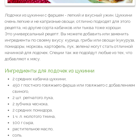
Лодочки из цукинни с фаршем - легкий и вкусный ужин. Цуккини
очень легкие и не капризные овощи, отлично подходят для этого
рецепта, но другие сорта кабачков или тыква тоже хороши.
Это универсальный рецепт. Вы можете добавить или заменить
ингредиенты по своему вкусу: курица, грибы или овощи (кукуруза,
помидоры, морковь, картофель, лук, зелень) могут стать отличной
начинкой для лодочек. Специи так же подойдут любые из тех, что
добавляют к мясу.
Ингредиенты для лодочек из цукинни
2 средних кабачка цуккини,
450 г постного говяжьего фарша или говяжьего с добавлением
свиного,
2 шт. репчатого лука,
2 зубчика чеснока,
2 средних помидора,
1 ч. л. молотого тмина,
100 г сыра,
растительное масло,
соль,