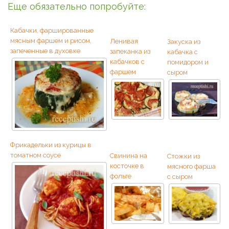
Еще обязательно попробуйте:
Кабачки, фаршированные
мясным фаршем и рисом,
Ленивая
Закуска из
запеченные в духовке
запеканка из
кабачка с
кабачков с
помидором и
фаршем
сыром
Фрикадельки из курицы в
томатном соусе
Свинина на
Стожки из
косточке в
мясного фарша
фольге
с сыром