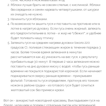
соли, чеснока и можжевеловых ягод.
Яблоки лучше брать не совсем спелые, с кислинкой. Яблоки
без серединок и семян нарезать четвертушками, от шкурки
их очищать не нужно.
Начинить гуся яблоками.
По возможности зашить гуся и поставить на противне или в
лотке в нагретую духовку. Если гусь очень жирный, запекать
его предпочтительнее в лотке - и жир не "сбежит", и удобнее
будет поливать нашу птичку.
Запекать гуся на среднем нагреве духовки (около 220
градусов С), поливая стекающим жиром в течение порядка 3
часов. Более точное время запекания в минутах
рассчитывается как 45 умножить на вес гуся, к результату
прибавить еще 30 минут. В первые 2 часа запекания можно
поставить на дно духовки миску с водой, чтобы гусь раньше
времени не покрылся поджаристой корочкой. Если начинает
поджариваться сверху раньше времени - прикрываем
фольгой. Готовность гуся определяем, проткнув его тонким
ножом в районе грудки - из готового гуся будет сочиться
желтоватый сок без примеси крови.
Вот он - зажаристый новогодний красавец. Выкладываем гуся на
блюдо, украшаем и подаем с отварным рисом или запеченной