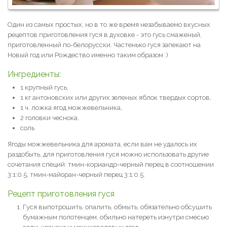
Один из самых простых, но в то же время незабываемо вкусных
рецептов приготовления гуся в духовке - это гусь смаженый,
приготовленный по-белорусски. Частенько гуся запекают на
Новый год или Рождество именно таким образом :)
Ингредиенты:
1 крупный гусь,
1 кг антоновских или других зеленых яблок твердых сортов,
1 ч. ложка ягод можжевельника,
2 головки чеснока,
соль
Ягоды можжевельника для аромата, если вам не удалось их
раздобыть, для приготовления гуся можно использовать другие
сочетания специй: тмин-кориандр-черный перец в соотношении
3:1:0.5, тмин-майоран-черный перец 3:1:0.5.
Рецепт приготовления гуся
Гуся выпотрошить, опалить, обмыть, обязательно обсушить
бумажным полотенцем, обильно натереть изнутри смесью