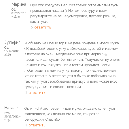
Марина
При 220 градусах Цельсия трехкилограммовый гусь
Сб,
пропекается часа за 3. Но температуру и время
08/12/2012
регулируйте на ваше усмотрение, духовки разные,
- 18:35
как и гуси.
ответить
Зульфия
Я, обычно, на Новый год и на день рождения моего мужа
Ср,
(29 декабря) готовлю утку с яблоками, курагой и изюмом
12/12/2012 -
в духовке на очень медленном огне примерно 4-5
19:29
часов,поливая сухим белым вином. Получается ну очень
нежная и сочная утка. Всем гостям нравится. Гости
любят ходить к нам на утку, потому что я единственная
кто ее готовит. А в этот рецепт я бы тоже добавила вино,
так как у гуся своеобразный привкус, а вино может вкус
гуся улучшить и сделать нежным.
ответить
Наталья
Отлично! А этот рецепт - для мужа, он давно хочет гуся
Втр,
запеченного, как делала его мама, как раз по-
18/12/2012 -
белорусски. Спасибо!
11:34
ответить