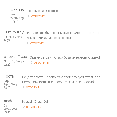
Марина
Готовьте на здоровье!
Втр,
ответить
24/11/2015
- 23:18
Trimirourdy
хм... должно быть очень вкусно. Очень аппетитно.
Чт, 21/02/2013 -
Когда дочитал истек слюнкой
17:59
ответить
poovaniffreap
Отличный сайт! Спасибо за интересную идею!
Пт, 01/03/2013 -
ответить
02:46
Гость
Рецепт просто шедевр! Уже третьего гуся готовлю по
Втр,
нему, семейство все просит еще и еще! Спасибо!
24/11/2015 -
ответить
23:17
любовь
Класс!!! Спасибо!!!
Ср,
ответить
06/01/2016 -
05:46