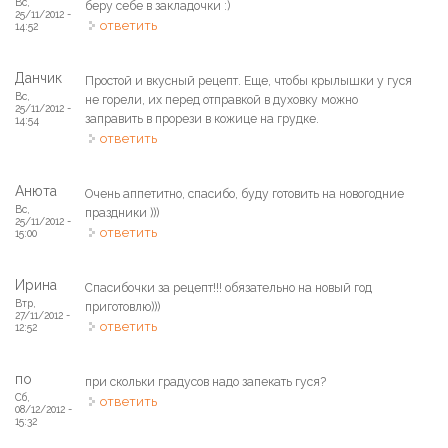
Вс,
беру себе в закладочки :)
25/11/2012 -
ответить
14:52
Данчик
Простой и вкусный рецепт. Еще, чтобы крылышки у гуся
Вс,
не горели, их перед отправкой в духовку можно
25/11/2012 -
заправить в прорези в кожице на грудке.
14:54
ответить
Анюта
Очень аппетитно, спасибо, буду готовить на новогодние
Вс,
праздники )))
25/11/2012 -
ответить
15:00
Ирина
Спасибочки за рецепт!!! обязательно на новый год
Втр,
приготовлю)))
27/11/2012 -
ответить
12:52
по
при скольки градусов надо запекать гуся?
Сб,
ответить
08/12/2012 -
15:32