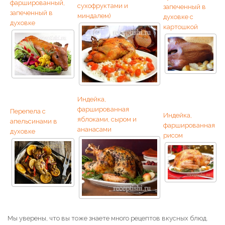
фаршированный,
сухофруктами и
запеченный в
запеченный в
миндалем)
духовке с
духовке
картошкой
Индейка,
фаршированная
Перепела с
Индейка,
яблоками, сыром и
апельсинами в
фаршированная
ананасами
духовке
рисом
Мы уверены, что вы тоже знаете много рецептов вкусных блюд.