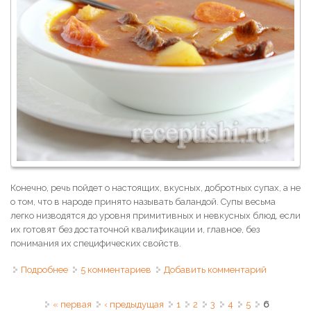
Конечно, речь пойдет о настоящих, вкусных, добротных супах, а не
о том, что в народе принято называть баландой. Супы весьма
легко низводятся до уровня примитивных и невкусных блюд, если
их готовят без достаточной квалификации и, главное, без
понимания их специфических свойств.
Подробнее
о Мясной суп: правильный и вкусный
5 комментариев
Добавить комментарий
Страницы
« первая
‹ предыдущая
1
2
3
4
5
6