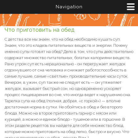
Перейти к основному содержанию
Navigation
Что приготовить на обед
С детства все мы знаем, что на обед необходимо кушать суп.
Знаем, что это кладезь питательных веществ и энергии. Почему
именно супы готовят на обед? Дело в том, что супы действительно
содержат множество питательных, богатых калориями веществ.
Рано утром суп есть нерационально - он перегружает желудок
отдохнувшего от сна человека и снижает работоспособность в
самые лучшие, самые «светлые» производительные часы суток.
Вечером, в ужин, суп также не следует есть — он утяжеляет
желудок, вызывает быстрый сон, но одновременно ускоряет
процесс пищеварения во сне, что иногда ведет к нарушению сна.
Тарелка супа на обед (полная, добрая, «с горкой») — вполне
достаточная норма в сутки. Не обойтись в обед и без второго
блюда. Можно на второе приготовить гарнир с мясом или
курицей, а можно и единое блюдо - тушеное или в горшочке. В
этом разделе рецептов вы найдете для себя множество блюд,
которые можно приготовить на обед легко, быстро и вкусно. Что
именно приготовить на обед - решать Вам :)